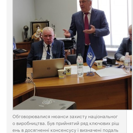
Обговорювалися нюанси захисту національног
о виробництва. Був прийнятий ряд ключових ріш
ень в досягненні консенсусу і визначені подаль