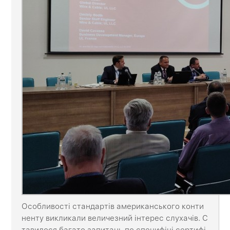
Особливості стандартів американського конти
ненту викликали величезний інтерес слухачів. С
тавилося багато запитань по специфіці сертифі