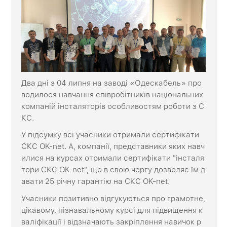
Два дні з 04 липня на заводі «Одескабель» про
водилося навчання співробітників національних
компаній інсталяторів особливостям роботи з С
КС.
У підсумку всі учасники отримали сертифікати
СКС OK-net. А, компанії, представники яких навч
илися на курсах отримали сертифікати "інсталя
тори СКС OK-net", що в свою чергу дозволяє їм д
авати 25 річну гарантію на СКС OK-net.
Учасники позитивно відгукуються про грамотне,
цікавому, пізнавальному курсі для підвищення к
валіфікації і відзначають закріплення навичок р