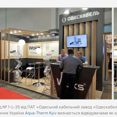
д № 1-L-25 від ПАТ «Одеський кабельний завод «Одескабел
ення України
Aqua-Therm Kyiv
визнається відвідувачами як о