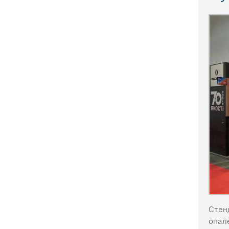
Стен
опал