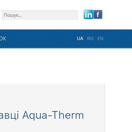
close
ЗОК
UA
RO
EN
авці Aqua-Therm