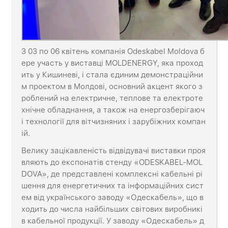
З 03 по 06 квітень компанія Odeskabel Moldova б
ере участь у виставці MOLDENERGY, яка проход
ить у Кишиневі, і стала єдиним демонстраційни
м проектом в Молдові, основний акцент якого з
роблений на електричне, теплове та електроте
хнічне обладнання, а також на енергозберігаюч
і технології для вітчизняних і зарубіжних компан
ій.
Велику зацікавленість відвідувачі виставки проя
вляють до експонатів стенду «ODESKABEL-MOL
DOVA», де представлені комплексні кабельні рі
шення для енергетичних та інформаційних сист
ем від українського заводу «Одескабель», що в
ходить до числа найбільших світових виробникі
в кабельної продукції. У заводу «Одескабель» д