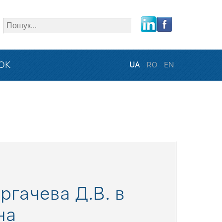
close
ЗОК
UA
RO
EN
гачева Д.В. в
на