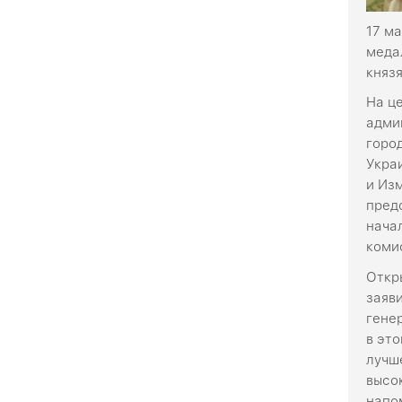
17 м
меда
князя
На ц
адми
горо
Укра
и Из
пред
нача
коми
Откр
заяв
гене
в эт
лучш
высо
напо