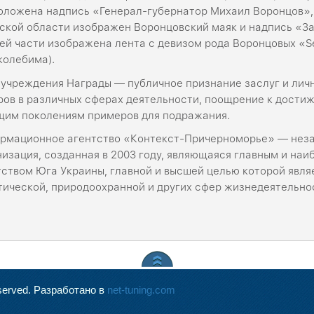
оложена надпись «Генерал-губернатор Михаил Воронцов», 
ской области изображен Воронцовский маяк и надпись «За 
ей части изображена лента с девизом рода Воронцовых «Se
колебима).
 учреждения Награды — публичное признание заслуг и личн
ров в различных сферах деятельности, поощрение к достиж
щим поколениям примеров для подражания.
рмационное агентство «Контекст-Причерноморье» — неза
низация, созданная в 2003 году, являющаяся главным и н
тством Юга Украины, главной и высшей целью которой явля
тической, природоохранной и других сфер жизнедеятельно
served.
Разработано в
net-tuning.com