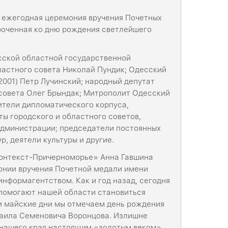
II ежегодная церемония вручения Почетных
роченная ко дню рождения светлейшего
сской областной государственной
астного совета Николай Пундик; Одесский
2001) Петр Лучинский; народный депутат
 совета Олег Брындак; Митрополит Одесский
тели дипломатического корпуса,
ты городского и областного советов,
администрации; председатели постоянных
, деятели культуры и другие.
Контекст-Причерноморье» Анна Гавшина
онии вручения Почетной медали имени
нформагентством. Как и год назад, сегодня
 помогают нашей области становиться
ти майские дни мы отмечаем день рождения
хаила Семеновича Воронцова. Излишне
 нашего края настоящим «золотым веком».