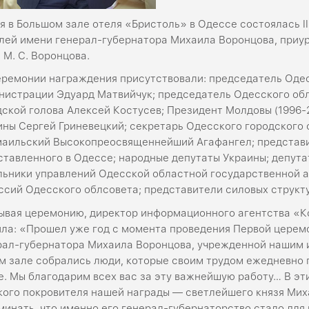
ая в Большом зале отеля «Бристоль» в Одессе состоялась 
лей имени генерал-губернатора Михаила Воронцова, приу
 М. С. Воронцова.
еремонии награждения присутствовали: председатель Оде
нистрации Эдуард Матвийчук; председатель Одесского обл
дской голова Алексей Костусев; Президент Молдовы (1996-
ины Сергей Гриневецкий; секретарь Одесского городского
маильский Высокопреосвященнейший Агафангел; представи
ставленного в Одессе; народные депутаты Украины; депута
льники управлений Одесской областной государственной 
ссий Одесского облсовета; представители силовых структур
ывая церемонию, директор информационного агентства «
ила: «Прошел уже год с момента проведения Первой церем
рал-губернатора Михаила Воронцова, учрежденной нашим и
ом зале собрались люди, которые своим трудом ежедневно
е. Мы благодарим всех вас за эту важнейшую работу… В э
кого покровителя нашей награды — светлейшего князя Ми
минать, что именно его генерал-губернаторство стало для