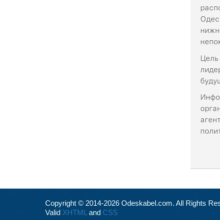
расп
Одес
нижн
непо
Цель
лиде
буду
Инфо
орга
аген
поли
Copyright © 2014-2026 Odeskabel.com. All Rights Re
Valid
XHTML
and
CSS