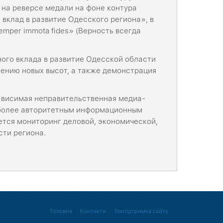
на реверсе медали на фоне контура
вклад в развитие Одесского региона», в
mper immota fides» (Верность всегда
ого вклада в развитие Одесской области
ению новых высот, а также демонстрация
висимая неправительственная медиа-
аиболее авторитетным информационным
ется мониторинг деловой, экономической,
сти региона.
Головна
Контакти
Техпідтримка сайту