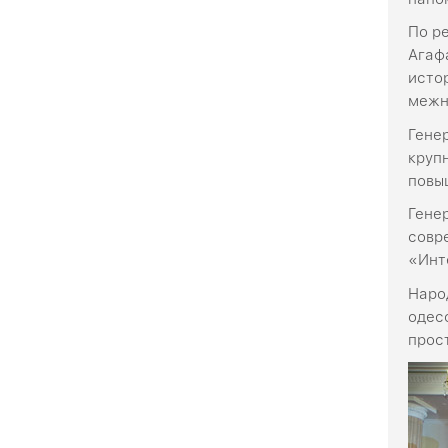
По р
Агаф
исто
межн
Гене
круп
повы
Гене
совр
«Инт
Наро
одес
прос