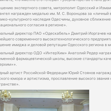
ешению экспертного совета, митрополит Одесский и Изм
ангел награжден медалью им. М. С. Воронцова за «личный 
рико-культурного наследия Одесчины, духовное сближение
ационального согласия в регионе».
ральный директор ПАО «Одескабель» Дмитрий Иоргачев н
нейшего современного высокотехнологического предприяти
шение имиджа и деловой репутации Одесского региона в 
ральный директор ОДО «ИнтерХим» Анатолий Редер награ
еменной фармацевтической школы, высокие стандарты каче
ерхим»».
дный артист Российской Федерации Юрий Стоянов награж
ского юмора и артистизма, прославление высокого звания
транстве».