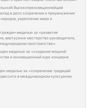
аильский Высокопреосвященнейший
вклад в дело сохранения и приумножения
 народов, укрепление мира и
агражден медалью за «развитие
я, виртуозное мастерство руководителя,
международном пространстве».
жден медалью за «создание мощной
ства и инновационный курс концерна
ден медалью за «сохранение традиций
 одессита в международном культурном