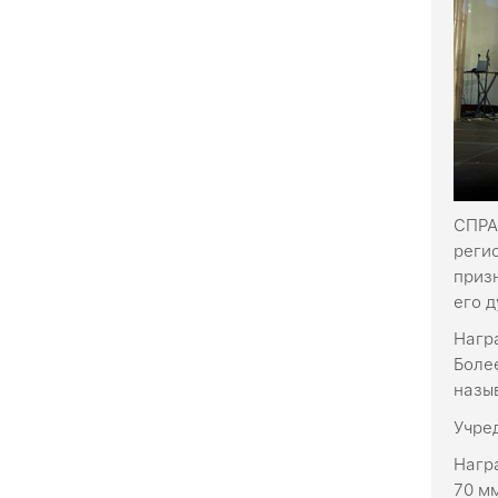
СПРА
реги
приз
его д
Нагр
Боле
назы
Учре
Нагр
70 м