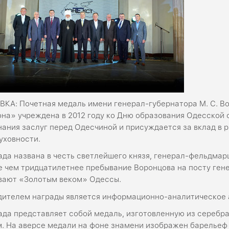
ВКА: Почетная медаль имени генерал-губернатора М. С. Во
она» учреждена в 2012 году ко Дню образования Одесской
нания заслуг перед Одесчиной и присуждается за вклад в 
уховности.
ада названа в честь светлейшего князя, генерал-фельдма
е чем тридцатилетнее пребывание Воронцова на посту генер
вают «Золотым веком» Одессы.
дителем награды является информационно-аналитическое 
ада представляет собой медаль, изготовленную из серебра
м. На аверсе медали на фоне знамени изображен барельеф М