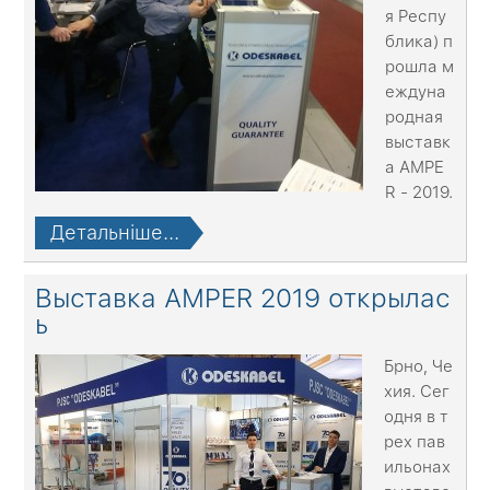
я Респу
блика) п
рошла м
еждуна
родная
выставк
а АМPE
R - 2019.
Детальніше...
Выставка АМPER 2019 открылас
ь
Брно, Че
хия. Сег
одня в т
рех пав
ильонах