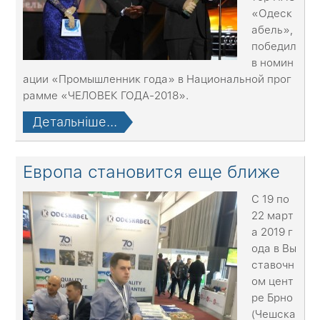
«Одеск
абель»,
победил
в номин
ации «Промышленник года» в Национальной прог
рамме «ЧЕЛОВЕК ГОДА-2018».
Детальніше...
Европа становится еще ближе
С 19 по
22 март
а 2019 г
ода в Вы
ставочн
ом цент
ре Брно
(Чешска