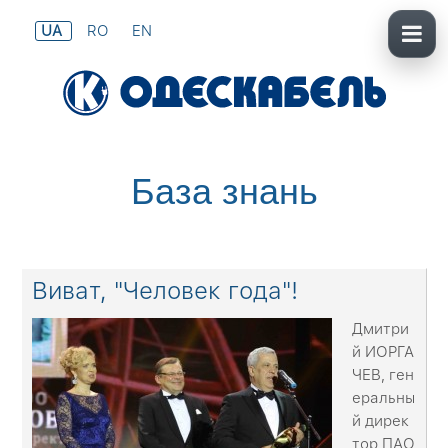
UA
RO
EN
База знань
Виват, "Человек года"!
Дмитри
й ИОРГА
ЧЕВ, ген
еральны
й дирек
тор ПАО