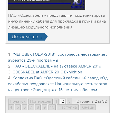
ПАО «Одескабель» представляет модернизирова
нную линейку кабеля для прокладки в грунт и кана
лизацию модульного исполнения.
Детальніше...
"ЧЕЛОВЕК ГОДА-2018": состоялось чествование л
ауреатов 23-й программы
ПАО «ОДЕСКАБЕЛЬ» на выставке АМPER 2019
ODESKABEL at АМPER 2019 Exhibition
Коллектив ПАО «Одесский кабельный завод «Од
ескабель» поздравляет Национальную сеть торгов
ых центров «Эпицентр» с 15-летним юбилеем
Початок
Попередня
1
2
3
Сторінка 2 із 32
4
5
6
7
8
9
10
Наступна
Кінець