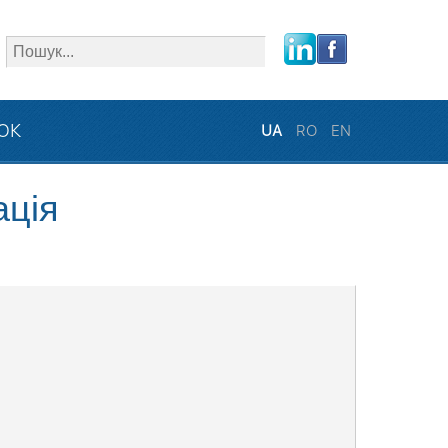
close
ЗОК
UA
RO
EN
ація