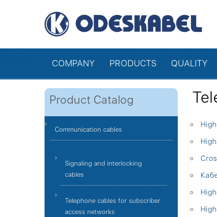
COMPANY
PRODUCTS
QUALITY
Tel
Product Catalog
High
Communication cables
High
Cros
Signaling and interlocking
cables
Кабе
High
Telephone cables for subscriber
High
access networks