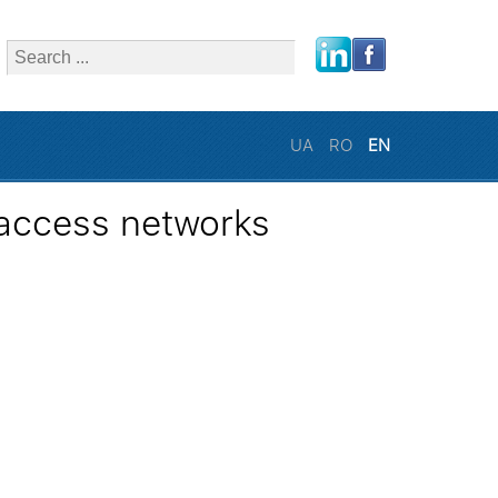
close
UA
RO
EN
 access networks