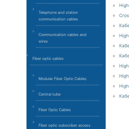
High
Telephone and station
Cros
communication cables
Кабе
Communication cables and
High
wires
Каб
Кабе
Fiber optic cables
High
High
Modular Fiber Optic Cables
High
Central tube
Кабе
Fiber Optic Cables
Fiber optic subscriber access