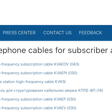
PRESS CENTER
CONTACT US
FEEDBACK
ephone cables for subscriber
-frequency subscription cable KVAEOV (043)
-frequency subscription cable KVAEPt (030)
s station high-frequency cable KVKSl
ль для структурованих кабельних мереж КППЕ-ВП (16)
-frequency subscription cable KVAEP (030)
-frequency subscription cable KVAEV (030)