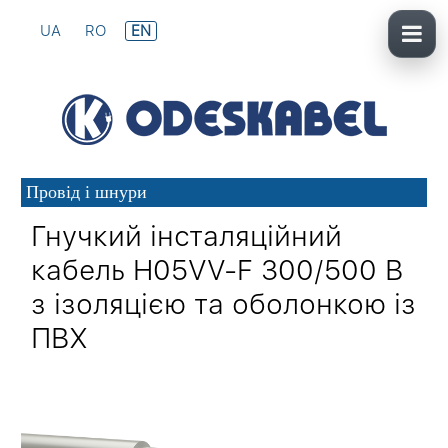
UA
RO
EN
Провід і шнури
Гнучкий інсталяційний
кабель H05VV-F 300/500 В
з ізоляцією та оболонкою із
ПВХ