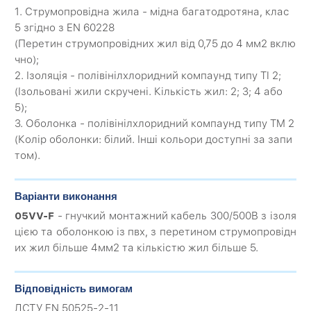
1. Струмопровідна жила - мідна багатодротяна, клас
5 згідно з EN 60228
(Перетин струмопровідних жил від 0,75 до 4 мм2 вклю
чно);
2. Ізоляція - полівінілхлоридний компаунд типу TI 2;
(Ізольовані жили скручені. Кількість жил: 2; 3; 4 або
5);
3. Оболонка - полівінілхлоридний компаунд типу TM 2
(Колір оболонки: білий. Інші кольори доступні за запи
том).
Варіанти виконання
05VV-F
- гнучкий монтажний кабель 300/500В з ізоля
цією та оболонкою із пвх, з перетином струмопровідн
их жил більше 4мм2 та кількістю жил більше 5.
Відповідність вимогам
ДСТУ EN 50525-2-11,