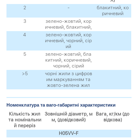
2
-
блакитний, ко
ричневий
3
зелено-жовтий, кор
ичневий, блакитний,
4
зелено-жовтий, кор
ичневий, чорний, сір
ий
5
зелено-жовтий, бла
китний, коричневий,
чорний, сірий
>5
чорні жили з цифров
им маркуванням та
жовто-зелена жил
Номенклатура та ваго-габаритні характеристики
Кількість жил
Зовнішній діаметр, м
Вага, кг/км (до
та номінальни
м, (довідковий)
відкова)
й переріз
H05VV-F