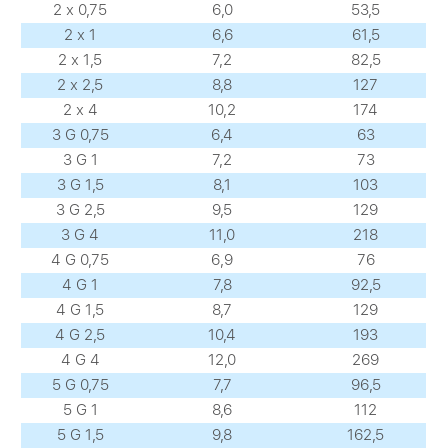
2 х 0,75
6,0
53,5
2 х 1
6,6
61,5
2 х 1,5
7,2
82,5
2 х 2,5
8,8
127
2 х 4
10,2
174
3 G 0,75
6,4
63
3 G 1
7,2
73
3 G 1,5
8,1
103
3 G 2,5
9,5
129
3 G 4
11,0
218
4 G 0,75
6,9
76
4 G 1
7,8
92,5
4 G 1,5
8,7
129
4 G 2,5
10,4
193
4 G 4
12,0
269
5 G 0,75
7,7
96,5
5 G 1
8,6
112
5 G 1,5
9,8
162,5