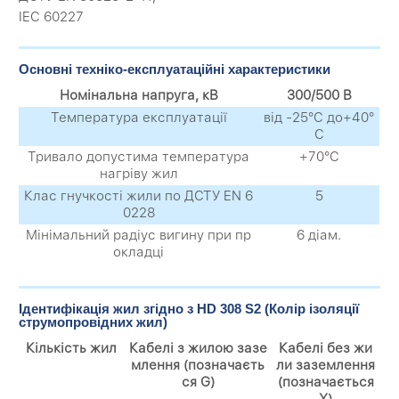
IEC 60227
Основні техніко-експлуатаційні характеристики
Номінальна напруга, кВ
300/500 В
Температура експлуатації
від -25°С до+40°
С
Тривало допустима температура
+70°С
нагріву жил
Клас гнучкості жили по ДСТУ EN 6
5
0228
Мінімальний радіус вигину при пр
6 діам.
окладці
Ідентифікація жил згідно з HD 308 S2 (Колір ізоляції
струмопровідних жил)
Кількість жил
Кабелі з жилою зазе
Кабелі без жи
млення (позначаєть
ли заземлення
ся
G
)
(позначається
X
)