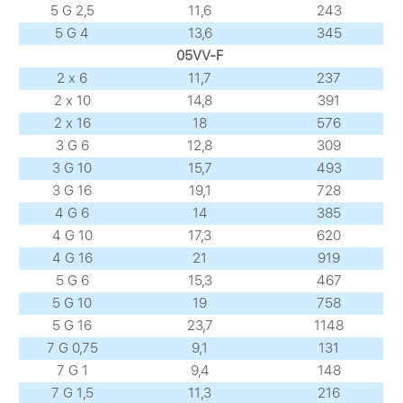
5 G 2,5
11,6
243
5 G 4
13,6
345
05VV-F
2 х 6
11,7
237
2 х 10
14,8
391
2 х 16
18
576
3 G 6
12,8
309
3 G 10
15,7
493
3 G 16
19,1
728
4 G 6
14
385
4 G 10
17,3
620
4 G 16
21
919
5 G 6
15,3
467
5 G 10
19
758
5 G 16
23,7
1148
7 G 0,75
9,1
131
7 G 1
9,4
148
7 G 1,5
11,3
216