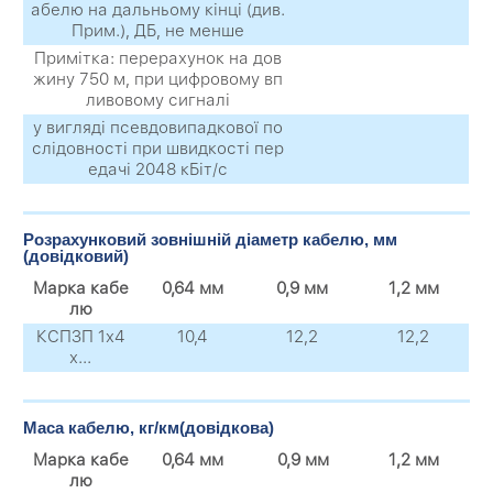
абелю на дальньому кінці (див.
Прим.), ДБ, не менше
Примітка: перерахунок на дов
жину 750 м, при цифровому вп
ливовому сигналі
у вигляді псевдовипадкової по
слідовності при швидкості пер
едачі 2048 кБіт/с
Розрахунковий зовнішній діаметр кабелю, мм
(довідковий)
Марка кабе
0,64 мм
0,9 мм
1,2 мм
лю
КСПЗП 1х4
10,4
12,2
12,2
х...
Маса кабелю, кг/км(довідкова)
Марка кабе
0,64 мм
0,9 мм
1,2 мм
лю