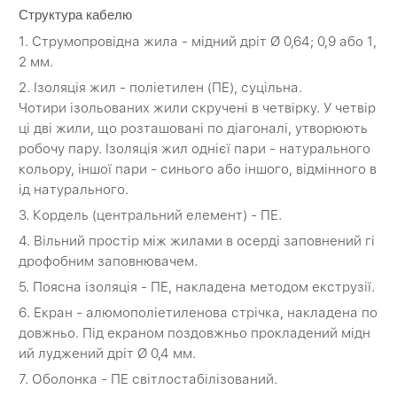
Структура кабелю
1. Струмопровідна жила - мідний дріт Ø 0,64; 0,9 або 1,
2 мм.
2. Ізоляція жил - поліетилен (ПЕ), суцільна.
Чотири ізольованих жили скручені в четвірку. У четвір
ці дві жили, що розташовані по діагоналі, утворюють
робочу пару. Ізоляція жил однієї пари - натурального
кольору, іншої пари - синього або іншого, відмінного в
ід натурального.
3. Кордель (центральний елемент) - ПЕ.
4. Вільний простір між жилами в осерді заповнений гі
дрофобним заповнювачем.
5. Поясна ізоляція - ПЕ, накладена методом екструзії.
6. Екран - алюмополіетиленова стрічка, накладена по
довжньо. Під екраном поздовжньо прокладений мідн
ий луджений дріт Ø 0,4 мм.
7. Оболонка - ПЕ світлостабілізований.