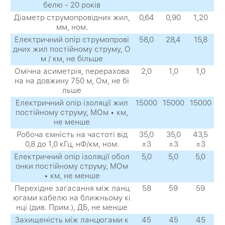
белю - 20 років
Діаметр струмопровідних жил,
0,64
0,90
1,20
мм, ном.
Електричний опір струмопрові
58,0
28,4
15,8
дних жил постійному струму, О
м / км, не більше
Омічна асиметрія, перерахова
2,0
1,0
1,0
на на довжину 750 м, Ом, не бі
льше
Електричний опір ізоляції жил
15000
15000
15000
постійному струму, МОм • км,
не менше
Робоча ємність на частоті від
35,0
35,0
43,5
0,8 до 1,0 кГц, нФ/км, ном.
±3
±3
±3
Електричний опір ізоляції обол
5,0
5,0
5,0
онки постійному струму, МОм
• км, не менше
Перехідне загасання між ланц
58
59
59
югами кабелю на ближньому кі
нці (див. Прим.), ДБ, не менше
Захищеність між ланцюгами к
45
45
45