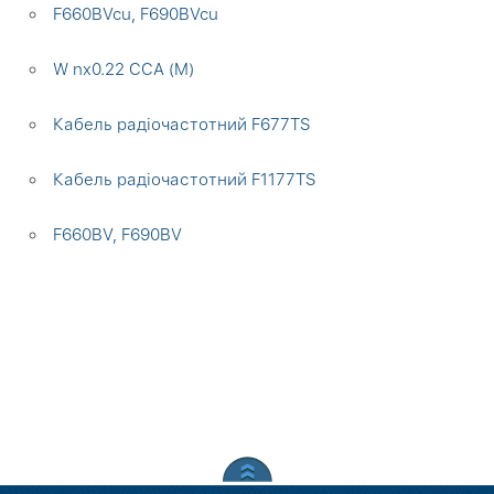
F660BVcu, F690BVcu
W nx0.22 CCA (M)
Кабель радіочастотний F677TS
Кабель радіочастотний F1177TS
F660BV, F690BV