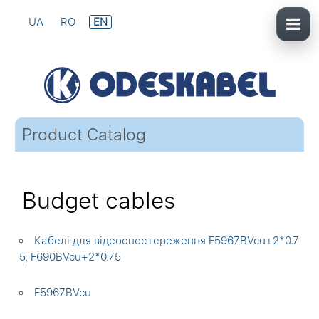
UA
RO
EN
Product Catalog
Budget cables
Кабелі для відеоспостереження F5967BVcu+2*0.7
5, F690BVcu+2*0.75
F5967BVcu