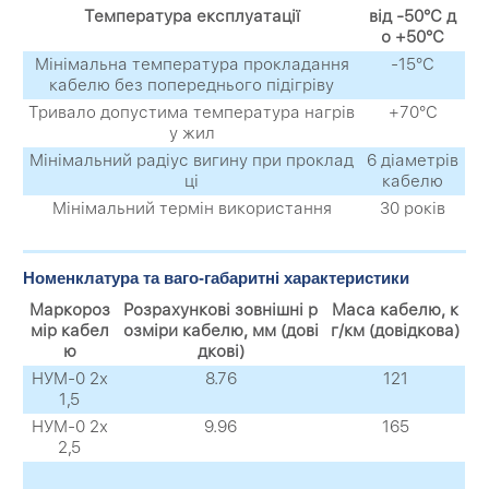
Температура експлуатації
від -50°С д
о +50°С
Мінімальна температура прокладання
-15°С
кабелю без попереднього підігріву
Тривало допустима температура нагрів
+70°С
у жил
Мінімальний радіус вигину при проклад
6 діаметрів
ці
кабелю
Мінімальний термін використання
30 років
Номенклатура та ваго-габаритні характеристики
Маркороз
Розрахункові зовнішні р
Маса кабелю, к
мір кабел
озміри кабелю, мм (дові
г/км (довідкова)
ю
дкові)
НУМ-0 2х
8.76
121
1,5
НУМ-0 2х
9.96
165
2,5