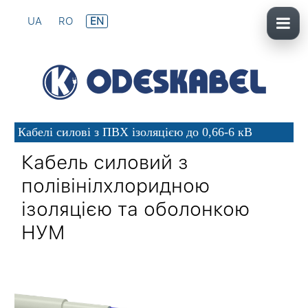
UA
RO
EN
Кабелі силові з ПВХ ізоляцією до 0,66-6 кВ
Кабель силовий з
полівінілхлоридною
ізоляцією та оболонкою
НУМ