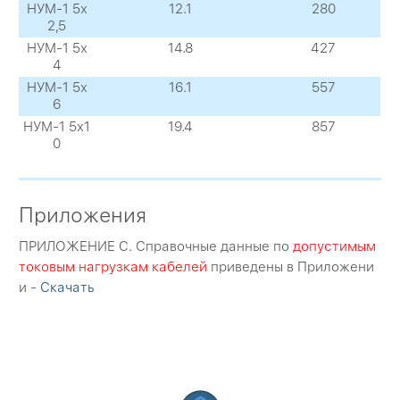
НУМ-1 5х
12.1
280
2,5
НУМ-1 5х
14.8
427
4
НУМ-1 5х
16.1
557
6
НУМ-1 5х1
19.4
857
0
Приложения
ПРИЛОЖЕНИЕ C. Справочные данные по
допустимым
токовым нагрузкам кабелей
приведены в Приложени
и -
Скачать