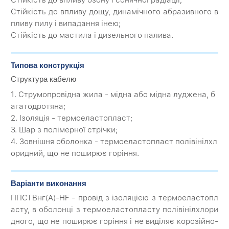
Стійкість до впливу озону і сонячної радіації;
Стійкість до впливу дощу, динамічного абразивного в
пливу пилу і випадання інею;
Стійкість до мастила і дизельного палива.
Типова конструкція
Структура кабелю
1. Струмопровідна жила - мідна або мідна луджена, б
агатодротяна;
2. Ізоляція - термоеластопласт;
3. Шар з полімерної стрічки;
4. Зовнішня оболонка - термоеластопласт полівінілхл
оридний, що не поширює горіння.
Варіанти виконання
ППСТВнг(А)-HF - провід з ізоляцією з термоеластопл
асту, в оболонці з термоеластопласту полівінілхлори
дного, що не поширює горіння і не виділяє корозійно-