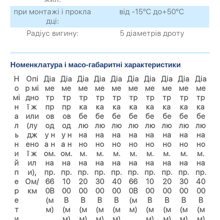
при монтажі і прокла
від -15°С до+50°С
дці:
Радіус вигину:
5 діаметрів дроту
Номенклатура і масо-габаритні характеристики
Н
Опі
Діа
Діа
Діа
Діа
Діа
Діа
Діа
Діа
Діа
Діа
о
р мі
ме
ме
ме
ме
ме
ме
ме
ме
ме
ме
мі
дно
тр
тр
тр
тр
тр
тр
тр
тр
тр
тр
н
ї ж
пр
пр
ка
ка
ка
ка
ка
ка
ка
ка
а
или
ов
ов
бе
бе
бе
бе
бе
бе
бе
бе
л
(лу
од
од
лю
лю
лю
лю
лю
лю
лю
лю
ь
дж
у н
у н
на
на
на
на
на
на
на
на
н
ено
а н
а н
но
но
но
но
но
но
но
но
и
ї ж
ом.
ом.
м.
м.
м.
м.
м.
м.
м.
м.
й
ил
на
на
на
на
на
на
на
на
на
на
п
и),
пр.
пр.
пр.
пр.
пр.
пр.
пр.
пр.
пр.
пр.
е
Ом/
66
10
20
30
40
66
10
20
30
40
р
км
0В
00
00
00
00
0В
00
00
00
00
е
(м
В
В
В
В
(м
В
В
В
В
т
м)
(м
(м
(м
(м
м)
(м
(м
(м
(м
и
м)
м)
м)
м)
м)
м)
м)
м)