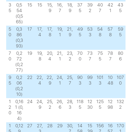
3
0,5
15
15
15,
16,
18,
37
39
40
42
43
5
54
9
7
9
5
2
7
1
5
(0,5
65)
5
0,3
17
17,
17,
19,
21,
49
53
54
57
59
0
86
4
8
1
9
5
3
8
8
5
(0,3
93)
7
0,2
19
19,
20,
21,
23,
70
73
75
78
80
0
72
8
4
1
2
0
7
5
7
6
(0,2
77)
9
0,2
22
22,
22,
24,
25,
90
99
101
10
107
5
06
4
9
1
7
3
3
3
48
0
(0,2
10)
1
0,16
24
24,
25,
26,
28,
118
12
125
12
132
2
1 (0,
9
2
6
3
5
30
5
98
2
0
16
4)
1
0,12
27
27,
28
29
30,
14
15
156
16
170
5
9
3
7
58
39
7
57
1