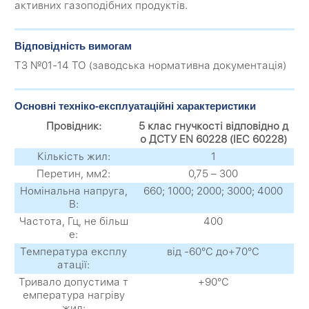
активних газоподібних продуктів.
Відповідність вимогам
ТЗ №01-14 ТО (заводська нормативна документація)
Основні техніко-експлуатаційні характеристики
Провідник:
5 клас гнучкості відповідно д
о ДСТУ EN 60228 (IEC 60228)
Кількість жил:
1
Перетин, мм2:
0,75 – 300
Номінальна напруга,
660; 1000; 2000; 3000; 4000
В:
Частота, Гц, не більш
400
е:
Температура експлу
від -60°С до+70°С
атації:
Тривало допустима т
+90°С
емпература нагріву
жил: