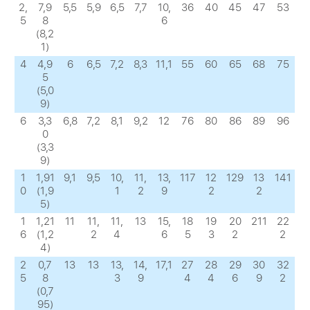
2,
7,9
5,5
5,9
6,5
7,7
10,
36
40
45
47
53
5
8
6
(8,2
1)
4
4,9
6
6,5
7,2
8,3
11,1
55
60
65
68
75
5
(5,0
9)
6
3,3
6,8
7,2
8,1
9,2
12
76
80
86
89
96
0
(3,3
9)
1
1,91
9,1
9,5
10,
11,
13,
117
12
129
13
141
0
(1,9
1
2
9
2
2
5)
1
1,21
11
11,
11,
13
15,
18
19
20
211
22
6
(1,2
2
4
6
5
3
2
2
4)
2
0,7
13
13
13,
14,
17,1
27
28
29
30
32
5
8
3
9
4
4
6
9
2
(0,7
95)