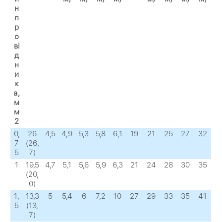
н
п
р
о
ві
д
н
и
к
а,
м
м
2
0,
26
4,5
4,9
5,3
5,8
6,1
19
21
25
27
32
7
(26,
5
7)
1
19,5
4,7
5,1
5,6
5,9
6,3
21
24
28
30
35
(20,
0)
1,
13,3
5
5,4
6
7,2
10
27
29
33
35
41
5
(13,
7)