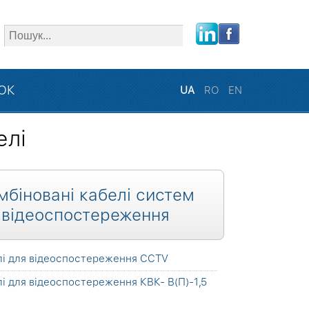
close
ЗОК
UA
RO
EN
елі
мбіновані кабелі систем
відеоспостереження
лі для відеоспостереження CCTV
і для відеоспостереження КВК- В(П)-1,5