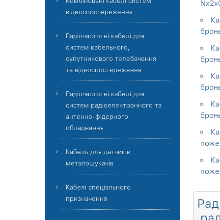
Комбіновані кабелі систем
Nx2x0
відеоспостереження
Ка
брон
Радіочастотні кабелі для
систем кабельного,
Ка
супутникового телебачення
брон
та відеоспостереження
Ка
брон
Радіочастотні кабелі для
Ка
систем радіоелектронного та
бронь
антенно-фідерного
обладнання
Ка
поже
Кабель для датчиків
Ка
металошукачів
поже
Кабелі спеціального
призначення
Рад
рад