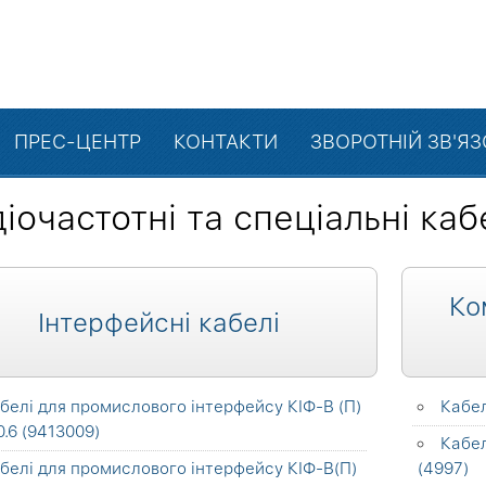
ПРЕС-ЦЕНТР
КОНТАКТИ
ЗВОРОТНІЙ ЗВ'Я
іочастотні та спеціальні каб
Ко
Інтерфейсні кабелі
белі для промислового інтерфейсу КІФ-В (П)
Кабе
.6 (9413009)
Кабел
белі для промислового інтерфейсу КІФ-В(П)
(4997)