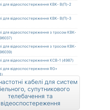
і для відеоспостереження КВК- В(П)-2
і для відеоспостереження КВК- В(П)-3
і для відеоспостереження з тросом КВК-
896037)
і для відеоспостереження з тросом КВК-
896039)
і для відеоспостереження КСВ-1 (4987)
лі для відеоспостереження RG+
4)
частотні кабелі для систем
і для відеоспостереження CCTV mini
бельного, супутникового
телебачення та
відеоспостереження