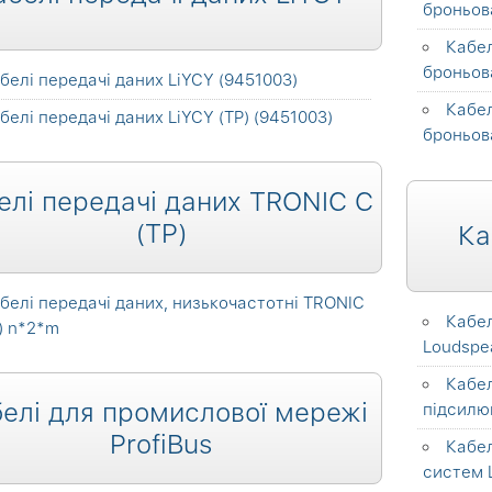
броньов
Кабе
броньов
белі передачі даних LiYCY (9451003)
Кабе
белі передачі даних LiYCY (TP) (9451003)
броньов
елі передачі даних TRONIC C
(TP)
Ка
белі передачі даних, низькочастотні TRONIC
Кабел
) n*2*m
Loudspe
Кабел
елі для промислової мережі
підсилю
ProfiBus
Кабел
систем 