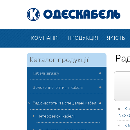
КОМПАНІЯ
ПРОДУКЦІЯ
ЯКІСТЬ
Рад
Каталог продукції
Кабелі зв'язку
Волоконно-оптичні кабелі
Радіочастотні та спеціальні кабелі
Ка
Nx2x0
Інтерфейсні кабелі
Ка