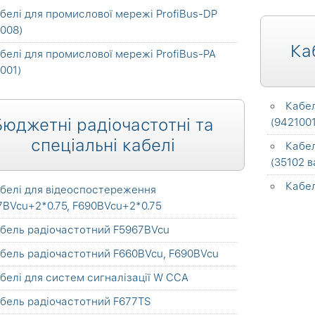
белі для промислової мережі ProfiBus-DP
008)
Ка
белі для промислової мережі ProfiBus-PA
001)
Кабел
Бюджетні радіочастотні та
(9421001
спеціальні кабелі
Кабел
(35102 в
Кабел
белі для відеоспостереження
7BVcu+2*0.75, F690BVcu+2*0.75
бель радіочастотний F5967BVcu
бель радіочастотний F660BVcu, F690BVcu
белі для систем сигналізації W CCA
бель радіочастотний F677TS