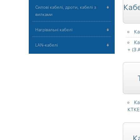
Кабе
Силові кабелі, дроти, кабелі з
вилками
Нагрівальні кабелі
Ка
Ка
LAN-кабелі
+ (3
Ка
КТКЕу
К