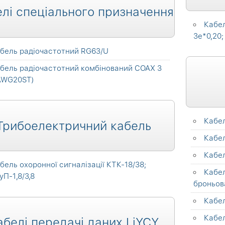
лі спеціального призначення
Кабел
3е*0,20;
бель радіочастотний RG63/U
бель радіочастотний комбінований COAX 3
 AWG20ST)
Кабе
Трибоелектричний кабель
Кабе
Кабе
бель охоронної сигналізації КТК-18/38;
Кабе
П-1,8/3,8
броньов
Кабе
Кабе
абелі передачі даних LiYCY