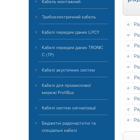
Кабель монтажний
Трибоелектричний кабель
Ра
Кабелі передачі даних LiYCY
Ра
Ра
Кабелі передачі даних TRONIC
C (TP)
Ра
Ра
Кабелі акустичних систем
Ра
Кабелі для промислової
Ра
мережі ProfiBus
Ра
Кабелі систем сигналізації
Ра
Ра
Бюджетні радіочастотні та
спеціальні кабелі