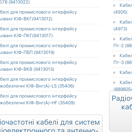
.78 (9413022)
Кабел
белі для промислового інтерфейсу
(4926)
ьовані КІФ-ВКГ(9413012)
Кабел
белі для промислового інтерфейсу
(4973)
ьовані КІФ-ПКГ(9413017)
Кабел
белі для промислового інтерфейсу
Пт-2 (8
ьовані КІФ-ПБП (9413019)
Кабел
белі для промислового інтерфейсу
Пт-3 (8
овані КІФ-ВКВ (9413013)
Кабел
белі для промислового інтерфейсу
Кабе
жобезпечні КІФ-Внг(А)-LS (35406)
(889605
белі для промислового інтерфейсу
Радіо
Кабел
жобезпечні КІФ-Внг(А)-HF (35409)
ка
іочастотні кабелі для систем
іоелектронного та антенно-