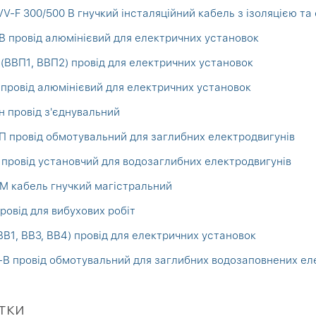
V-F 300/500 В гнучкий інсталяційний кабель з ізоляцією та
 провід алюмінієвий для електричних установок
(ВВП1, ВВП2) провід для електричних установок
провід алюмінієвий для електричних установок
 провід з'єднувальний
 провід обмотувальний для заглибних електродвигунів
провід установчий для водозаглибних електродвигунів
 кабель гнучкий магістральний
ровід для вибухових робіт
ВВ1, ВВ3, ВВ4) провід для електричних установок
В провід обмотувальний для заглибних водозаповнених ел
тки