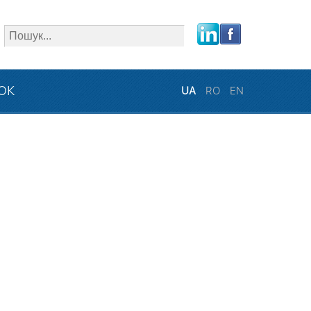
close
ЗОК
UA
RO
EN