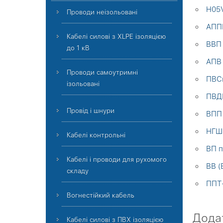
H05V
Проводи неізольовані
АППВ
Кабелі силові з XLPE ізоляцією
ВВП 
до 1 кВ
АПВ 
Проводи самоутримні
ПВСн
ізольовані
ПВДП
Провід і шнури
ВПП 
НГШМ
Кабелі контрольні
ВП п
Кабелі і проводи для рухомого
ВВ (
складу
ППТ-
Вогнестійкий кабель
Дода
Кабелі силові з ПВХ ізоляцією