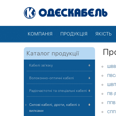
КОМПАНІЯ
ПРОДУКЦІЯ
ЯКІСТЬ
Про
Каталог продукції
Кабелі зв'язку
ШВВ
ПВСм
Волоконно-оптичні кабелі
ШВП
Радіочастотні та спеціальні кабелі
ПВ (
ППВ 
Силові кабелі, дроти, кабелі з
вилками
СПП-