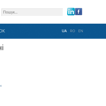
close
ЗОК
UA
RO
EN
і
ч