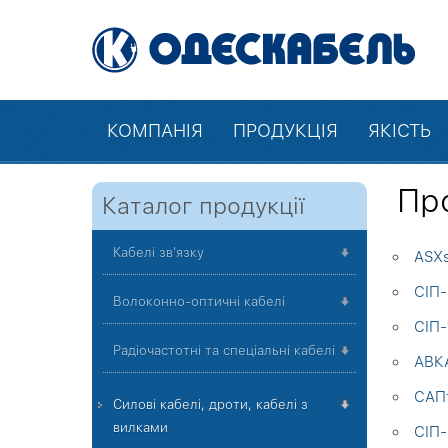
КОМПАНІЯ
ПРОДУКЦІЯ
ЯКІСТЬ
Пр
Каталог продукції
Кабелі зв'язку
ASXs
СІП-
Волоконно-оптичні кабелі
СІП-
Радіочастотні та спеціальні кабелі
АВКА
САПт
Силові кабелі, дроти, кабелі з
вилками
СІП-