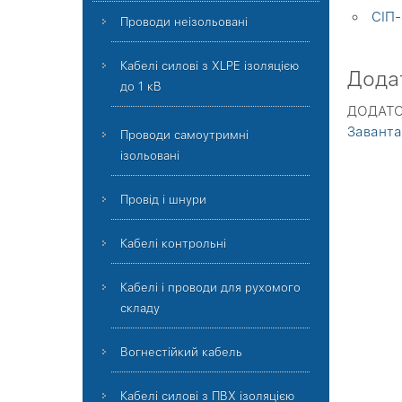
СІП-
Проводи неізольовані
Кабелі силові з XLPE ізоляцією
Дода
до 1 кВ
ДОДАТОК
Завант
Проводи самоутримні
ізольовані
Провід і шнури
Кабелі контрольні
Кабелі і проводи для рухомого
складу
Вогнестійкий кабель
Кабелі силові з ПВХ ізоляцією