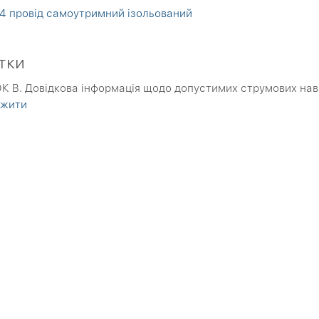
4 провід самоутримний ізольований
тки
 B. Довідкова інформація щодо допустимих струмових нав
ажити