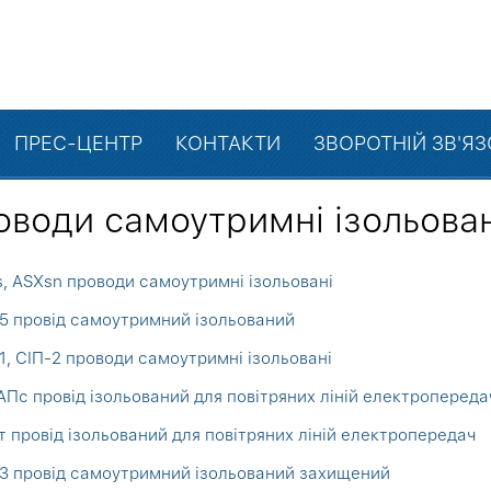
ПРЕС-ЦЕНТР
КОНТАКТИ
ЗВОРОТНІЙ ЗВ'Я
оводи самоутримні ізольован
, ASXsn проводи самоутримні ізольовані
5 провід самоутримний ізольований
1, СІП-2 проводи самоутримні ізольовані
Пс провід ізольований для повітряних ліній електропереда
 провід ізольований для повітряних ліній електропередач
3 провід самоутримний ізольований захищений