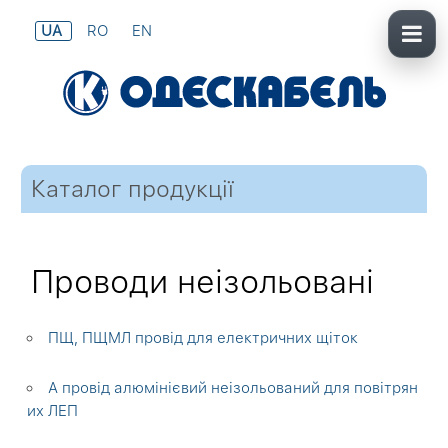
UA
RO
EN
Каталог продукції
Проводи неізольовані
ПЩ, ПЩМЛ провід для електричних щіток
А провід алюмінієвий неізольований для повітрян
их ЛЕП