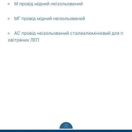
М провід мідний неізольований
МГ провід мідний неізольований
АС провід неізольований сталеалюмінієвий для п
овітряних ЛЕП