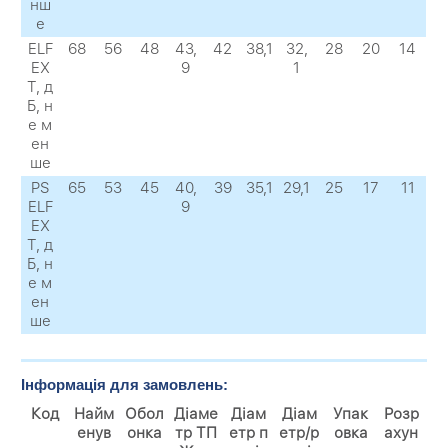
нш
е
ELF
68
56
48
43,
42
38,1
32,
28
20
14
EX
9
1
Т, д
Б, н
е м
ен
ше
PS
65
53
45
40,
39
35,1
29,1
25
17
11
ELF
9
EX
Т, д
Б, н
е м
ен
ше
Інформація для замовлень:
Код
Найм
Обол
Діаме
Діам
Діам
Упак
Розр
енув
онка
тр ТП
етр п
етр/р
овка
ахун