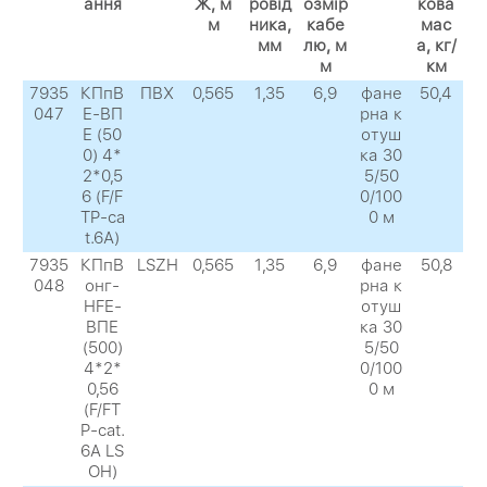
ання
Ж, м
ровід
озмір
кова
м
ника,
кабе
мас
мм
лю, м
а, кг/
м
км
7935
КПпВ
ПВХ
0,565
1,35
6,9
фане
50,4
047
Е-ВП
рна к
Е (50
отуш
0) 4*
ка 30
2*0,5
5/50
6 (F/F
0/100
TP-ca
0 м
t.6А)
7935
КПпВ
LSZH
0,565
1,35
6,9
фане
50,8
048
онг-
рна к
HFЕ-
отуш
ВПЕ
ка 30
(500)
5/50
4*2*
0/100
0,56
0 м
(F/FT
P-cat.
6A LS
OH)