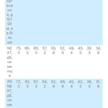
заг
аса
нн
я, д
Б/1
00
м, н
е бі
ль
ше
NE
75,
66,
60,
57,
55,
52,
48,
45,
39,
34,
XТ,
3
3
3
2
8
9
4
3
3
8
дБ,
не
ме
нш
е
PS
72,
63,
57,
54,
52,
49,
45,
42,
36,
31,
NE
3
3
3
2
8
9
4
3
3
8
XТ,
дБ,
не
ме