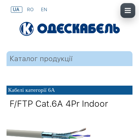
UA
RO
EN
Каталог продукції
Кабелі категорії 6
A
F/FTP Cat.6
A
4Pr Indoor