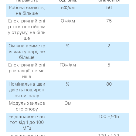
Робоча ємність,
нФ/км
56
не більше
Електричний опі
Ом/км
75
р тпж постійном
у струму, не біль
ше
Омічна асиметр
%
2
ія жил у парі, не
більше
Електричний опі
ГОм/км
5
р ізоляції, не ме
нше
Номінальна шви
%
80
дкість поширен
ня сигналу
Модуль хвильов
Ом
ого опору
-в діапазоні час
100 +/-15
тот від 1 до 100
МГц
-в діапазоні час
100 +/-22