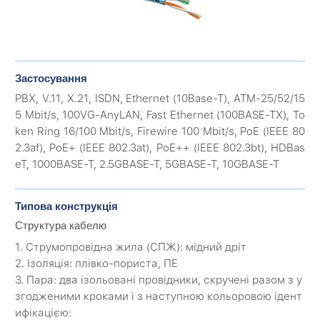
Застосування
PBX, V.11, X.21, ISDN, Ethernet (10Base-T), ATM-25/52/15
5 Mbit/s, 100VG-AnyLAN, Fast Ethernet (100BASE-TX), To
ken Ring 16/100 Mbit/s, Firewire 100 Mbit/s, PoE (IEEE 80
2.3af), PoE+ (IEEE 802.3at), PoE++ (IEEE 802.3bt), HDBas
eT, 1000BASE-T, 2.5GBASE-T, 5GBASE-T, 10GBASE-T
Типова конструкція
Структура кабелю
1. Струмопровідна жила (CПЖ): мідний дріт
2. Ізоляція: плівко-пориста, ПЕ
3. Пара: два ізольовані провідники, скручені разом з у
згодженими кроками і з наступною кольоровою ідент
ифікацією: