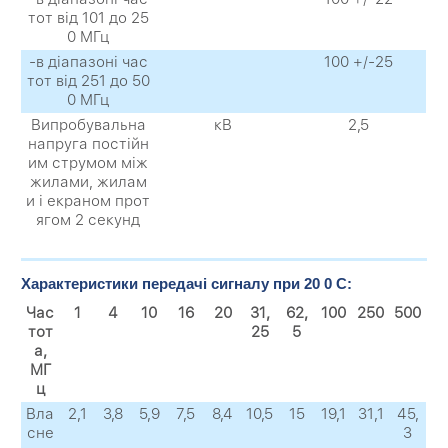
тот від 101 до 25
0 МГц
-в діапазоні час
100 +/-25
тот від 251 до 50
0 МГц
Випробувальна
кВ
2,5
напруга постійн
им струмом між
жилами, жилам
и і екраном прот
ягом 2 секунд
Характеристики передачі сигналу при 20 0 C:
Час
1
4
10
16
20
31,
62,
100
250
500
тот
25
5
а,
МГ
ц
Вла
2,1
3,8
5,9
7,5
8,4
10,5
15
19,1
31,1
45,
сне
3