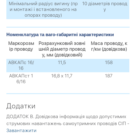
Мінімальний радіус вигину (пр
10 діаметрів провод
и монтажі і встановленого на
у
опорах проводу)
Номенклатура та ваго-габаритні характеристики
Маркорозм
Розрахунковий зовні
Маса проводу, к
ір проводу
шній діаметр провод
г/км (довідкова)
у, мм (довідковий)
АВКАПс 16/
11,5
158
16
АВКАПст 1
16,8 х 11,7
187
6/16
Додатки
ДОДАТОК B. Довідкова інформація щодо допустимих
струмових навантажень самоутримних проводів СІП -
Завантажити