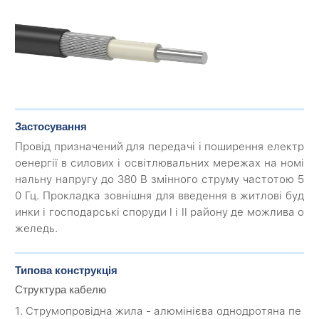
Застосування
Провід призначений для передачі і поширення електр
оенергії в силових і освітлювальних мережах на номі
нальну напругу до 380 В змінного струму частотою 5
0 Гц. Прокладка зовнішня для введення в житлові буд
инки і господарські споруди I і II району де можлива о
желедь.
Типова конструкція
Структура кабелю
1. Струмопровідна жила - алюмінієва однодротяна пе