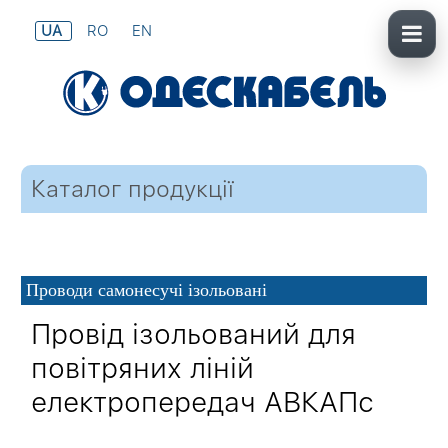
UA
RO
EN
Каталог продукції
Проводи самонесучі ізольовані
Провід ізольований для
повітряних ліній
електропередач АВКАПс