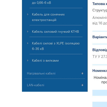
до 0,66-6 кВ
Типова 
Структу
Кабель для сонячних
Алюміні
електростанцій
від 16 
Кабель силовий гнучкий КГНВ
Варіант
Кабелі силові з XLPE ізоляцією
6-35 кВ
Відпові
ТУ У 27
Кабелі з вилками
Номенкл
Нагрівальні кабелі
Номіна
пр
LAN-кабелі