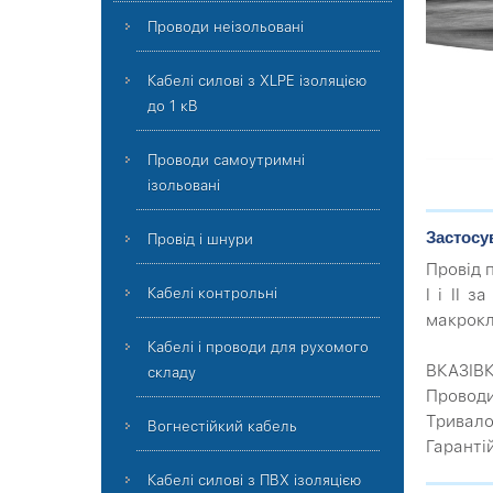
Проводи неізольовані
Кабелі силові з XLPE ізоляцією
до 1 кВ
Проводи самоутримні
ізольовані
Застосу
Провід і шнури
Провід 
I і II 
Кабелі контрольні
макрокл
Кабелі і проводи для рухомого
ВКАЗІВ
складу
Проводи
Тривало
Вогнестійкий кабель
Гаранті
Кабелі силові з ПВХ ізоляцією