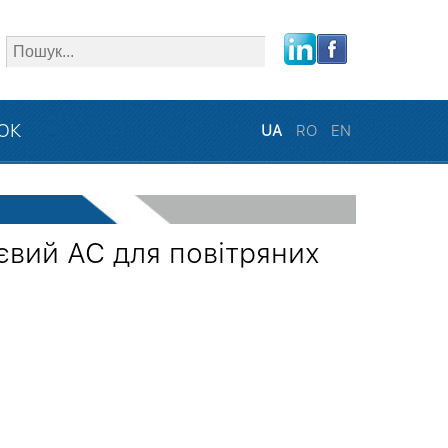
close
ЗОК
UA
RO
EN
євий АС для повітряних