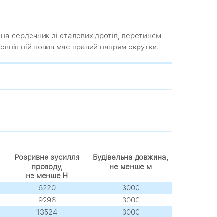
в на сердечник зі сталевих дротів, перетином
 Зовнішній повив має правий напрям скрутки.
Розривне зусилля
Будівельна довжина,
проводу,
не менше м
не менше Н
6220
3000
9296
3000
13524
3000