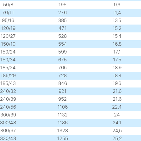
50/8
195
9,6
70/11
276
11,4
95/16
385
13,5
120/19
471
15,2
120/27
528
15,4
150/19
554
16,8
150/24
599
17,1
150/34
675
17,5
185/24
705
18,9
185/29
728
18,8
185/43
846
19,6
240/32
921
21,6
240/39
952
21,6
240/56
1106
22,4
300/39
1132
24
300/48
1186
24,1
300/67
1323
24,5
330/43
1255
25,2