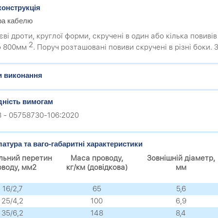
конструкція
ра кабелю
єві дроти, круглої форми, скручені в один або кілька повиві
2
до 800мм
. Поруч розташовані повиви скручені в різні боки.
и виконання
дність вимогам
.3 - 05758730-106:2020
атура та ваго-габаритні характеристики
льний перетин
Маса проводу,
Зовнішній діаметр,
оводу, мм2
кг/км (довідкова)
мм
16/2,7
65
5,6
25/4,2
100
6,9
35/6,2
148
8,4