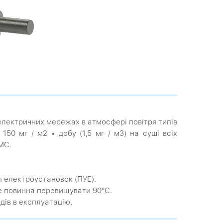
 електричних мережах в атмосфері повітря типів
150 мг / м2 • добу (1,5 мг / м3) на суші всіх
МС.
я електроустановок (ПУЕ).
е повинна перевищувати 90°С.
дів в експлуатацію.