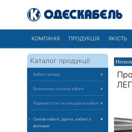
КОМПАНІЯ
ПРОДУКЦІЯ
ЯКІСТЬ
Каталог продукції
Неізол
Про
Кабелі зв'язку
ЛЕ
Волоконно-оптичні кабелі
Радіочастотні та спеціальні кабелі
Силові кабелі, дроти, кабелі з
вилками