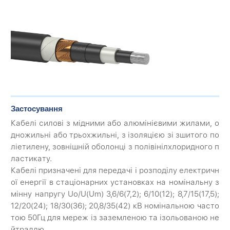
Застосування
Кабелі силові з мідними або алюмінієвими жилами, о
дножильні або трьохжильні, з ізоляцією зі зшитого по
ліетилену, зовнішній оболонці з полівінілхлоридного п
ластикату.
Кабелі призначені для передачі і розподілу електричн
ої енергії в стаціонарних установках на номінальну з
мінну напругу Uo/U(Um) 3,6/6(7,2); 6/10(12); 8,7/15(17,5);
12/20(24); 18/30(36); 20,8/35(42) кВ номінальною часто
тою 50Гц для мереж із заземленою та ізольованою не
йтраллю.