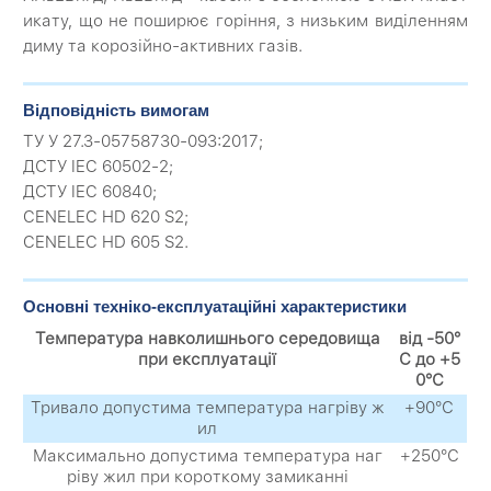
икату, що не поширює горіння, з низьким виділенням
диму та корозійно-активних газів.
Відповідність вимогам
ТУ У 27.3-05758730-093:2017;
ДСТУ IEC 60502-2;
ДСТУ IEC 60840;
CENELEC HD 620 S2;
CENELEC HD 605 S2.
Основні техніко-експлуатаційні характеристики
Температура навколишнього середовища
від -50°
при експлуатації
С до +5
0°С
Тривало допустима температура нагріву ж
+90°С
ил
Максимально допустима температура наг
+250°С
ріву жил при короткому замиканні