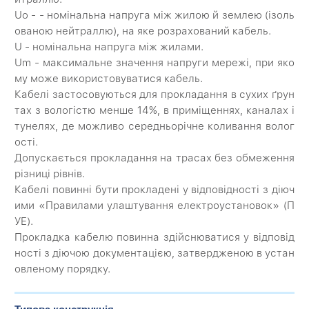
Uo - - номінальна напруга між жилою й землею (ізоль
ованою нейтраллю), на яке розрахований кабель.
U - номінальна напруга між жилами.
Um - максимальне значення напруги мережі, при яко
му може використовуватися кабель.
Кабелі застосовуються для прокладання в сухих ґрун
тах з вологістю менше 14%, в приміщеннях, каналах і
тунелях, де можливо середньорічне коливання волог
ості.
Допускається прокладання на трасах без обмеження
різниці рівнів.
Кабелі повинні бути прокладені у відповідності з діюч
ими «Правилами улаштування електроустановок» (П
УЕ).
Прокладка кабелю повинна здійснюватися у відповід
ності з діючою документацією, затвердженою в устан
овленому порядку.