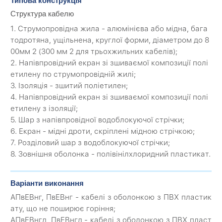
Типова конструкція
Структура кабелю
1. Струмопровідна жила - алюмінієва або мідна, бага
тодротяна, ущільнена, круглої форми, діаметром до 8
00мм 2 (300 мм 2 для трьохжильних кабелів);
2. Напівпровідний екран зі зшиваємої композиції полі
етилену по струмопровідній жилі;
3. Ізоляція - зшитий поліетилен;
4. Напівпровідний екран зі зшиваємої композиції полі
етилену з ізоляції;
5. Шар з напівпровідної водоблокуючої стрічки;
6. Екран - мідні дроти, скріплені мідною стрічкою;
7. Розділовий шар з водоблокуючої стрічки;
8. Зовнішня оболонка - полівінілхлоридний пластикат.
Варіанти виконання
АПвЕВнг, ПвЕВнг - кабелі з оболонкою з ПВХ пластик
ату, що не поширює горіння;
АПвЕВнгд, ПвЕВнгд - кабелі з оболонкою з ПВХ пласт