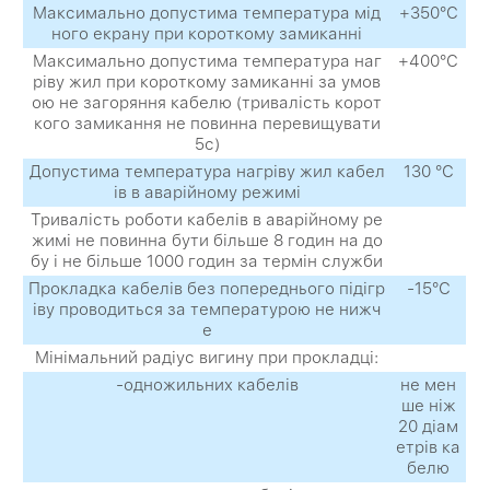
Максимально допустима температура мід
+350°С
ного екрану при короткому замиканні
Максимально допустима температура наг
+400°С
ріву жил при короткому замиканні за умов
ою не загоряння кабелю (тривалість корот
кого замикання не повинна перевищувати
5с)
Допустима температура нагріву жил кабел
130 °С
ів в аварійному режимі
Тривалість роботи кабелів в аварійному ре
жимі не повинна бути більше 8 годин на до
бу і не більше 1000 годин за термін служби
Прокладка кабелів без попереднього підігр
-15°С
іву проводиться за температурою не нижч
е
Мінімальний радіус вигину при прокладці:
-одножильних кабелів
не мен
ше ніж
20 діам
етрів ка
белю