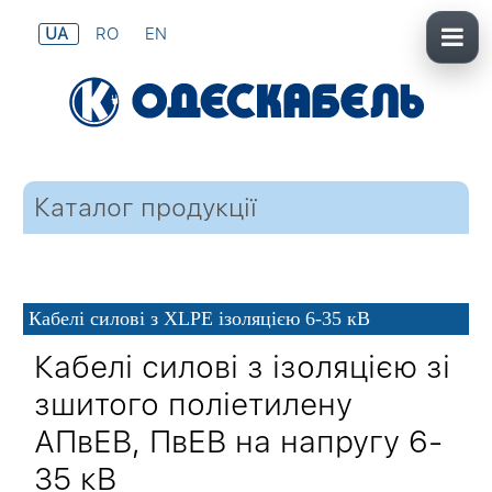
UA
RO
EN
Каталог продукції
Кабелі силові з XLPE ізоляцією 6-35 кВ
Кабелі силові з ізоляцією зі
зшитого поліетилену
АПвЕВ, ПвЕВ на напругу 6-
35 кВ