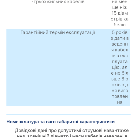
-трьохжильних кабелів
не мен
ше ніж
15 діам
етрів ка
белю
Гарантійний термін експлуатації
5 років
з дати в
веденн
я кабел
ів в екс
плуата
цію, ал
е не біл
ьше 6 р
оків з д
ня виго
товлен
ня
Номенклатура та ваго-габаритні характеристики
Довідкові дані про допустимі струмові навантаже
ння, зовнішній діаметр і маси кабелів наведені в