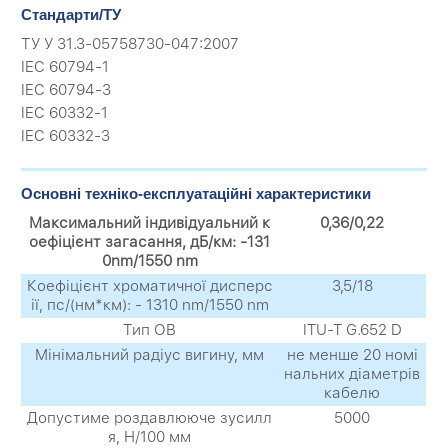
Стандарти/ТУ
ТУ У 31.3-05758730-047:2007
IEC 60794-1
IEC 60794-3
IEC 60332-1
IEC 60332-3
Основні техніко-експлуатаційні характеристики
Максимальний індивідуальний к
0,36/0,22
оефіцієнт загасання, дБ/км: -131
0nm/1550 nm
Коефіцієнт хроматичної дисперс
3,5/18
ії, пс/(нм*км): - 1310 nm/1550 nm
Тип ОВ
ITU-T G.652 D
Мінімальний радіус вигину, мм
не менше 20 номі
нальних діаметрів
кабелю
Допустиме роздавлююче зусилл
5000
я, Н/100 мм