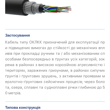
Застосування
Кабель типу ОКЛКК призначений для експлуатації пр
и підвищених вимогах до стійкості до механічних впл
ивів при прокладці ручним та / або механізованим сп
особами безпосередньо в ґрунтах усіх категорій, зок
рема в районах з високою корозійною агресивністю і
територіях, заражених гризунами, в районах сипучих
ґрунтів і ґрунтових зрушень, з активними проявами м
ерзлотно-ґрунтових сейсмічних процесів; через боло
та, озера, сплавні та судноплавні річки глибиною до 5
0 метрів.
Типова конструкція