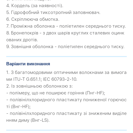
4. Кордель (за наявності).
5. Гідрофобний тиксотропний заповнювач.
6. Скріплююча обмотка.
7. Проміжна оболонка - поліетилен середнього тиску.
8. Бронепокрів - з двох шарів круглих сталевих оцинк
ованих дротів.
9. Зовнішня оболонка - поліетилен середнього тиску.
Варіанти виконання
1. З багатомодовими оптичними волокнами за вимога
ми ITU-T G.651.1; IEC 60793-2-10.
2. Із зовнішньою оболонкою з:
- полімеру, що не поширює горіння (Пнг-HF);
- полівінілхлоридного пластикату пониженої горючос
ті (Внг-HF);
- полівінілхлоридного пластикату зі зниженим виділе
нням диму (Внг-LS).