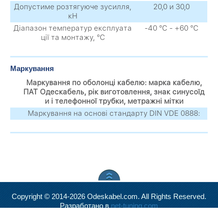
Допустиме розтягуюче зусилля,
20,0 и 30,0
кН
Діапазон температур експлуата
-40 °С - +60 °С
ції та монтажу, °С
Маркування
Маркування по оболонці кабелю: марка кабелю,
ПАТ Одескабель, рік виготовлення, знак синусоїд
и і телефонної трубки, метражні мітки
Маркування на основі стандарту DIN VDE 0888:
Copyright © 2014-2026 Odeskabel.com. All Rights Reserved.
Разработано в
net-tuning.com
Valid
XHTML
and
CSS