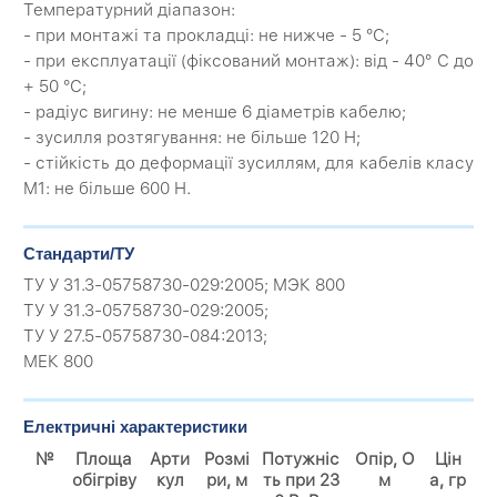
Температурний діапазон:
- при монтажі та прокладці: не нижче - 5 °С;
- при експлуатації (фіксований монтаж): від - 40° С до
+ 50 °С;
- радіус вигину: не менше 6 діаметрів кабелю;
- зусилля розтягування: не більше 120 Н;
- стійкість до деформації зусиллям, для кабелів класу
М1: не більше 600 Н.
Стандарти/ТУ
ТУ У 31.3-05758730-029:2005; МЭК 800
ТУ У 31.3-05758730-029:2005;
ТУ У 27.5-05758730-084:2013;
МЕК 800
Електричні характеристики
№
Площа
Арти
Розмі
Потужніс
Опір, О
Цін
обігріву
кул
ри, м
ть при 23
м
а, гр