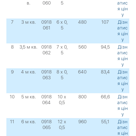
в.
060
5
атис
я цін
у
7
3 м кв.
0918
6 х 0,
480
107
Дізн
061
5
атис
я цін
у
8
3,5 м кв.
0918
7 х 0,
560
94,5
Дізн
062
5
атис
я цін
у
9
4 м кв.
0918
8 х 0,
640
83,4
Дізн
063
5
атис
я цін
у
10
5 м кв.
0918
10 х
800
66,6
Дізн
064
0,5
атис
я цін
у
11
6 м кв.
0918
12 х
960
55,1
Дізн
065
0,5
атис
я цін