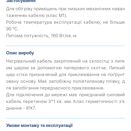
Застосування
Для обігріву приміщень при низьких механічних наван
таженнях кабелю (клас М1).
Робоча температура експлуатації кабелю, не більше
90 °С.
Питома потужність, 160 Вт/кв. м.
Опис виробу
Нагрівальний кабель закріплений на склосітці з липк
им шаром за допомогою паперового скотча. Липкий
шар сітки призначений для приклеювання на поґрунт
овану основу. Має запобіжну поліетиленову плівку, д
ля запобігання передчасного приклеювання.
Для підключення до мережі має приєднаний силовий
кабель перетином 3*1 кв. мм. Клас герметичності з'є
днання - IPX7.
Умови монтажу та експлуатації