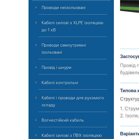
Проводи неізольовані
Кабелі силові з XLPE ізоляцією
до 1 кВ
Проводи самоутримні
ізольовані
Застосу
Провід 
Провід і шнури
будівель
Кабелі контрольні
Типова 
Кабелі і проводи для рухомого
Структу
складу
1. Стру
2. Ізоля
Вогнестійкий кабель
Варіант
Кабелі силові з ПВХ ізоляцією