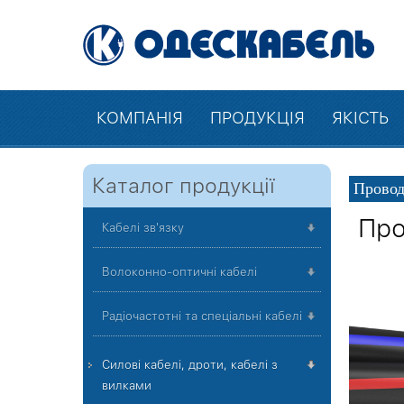
КОМПАНІЯ
ПРОДУКЦІЯ
ЯКІСТЬ
Каталог продукції
Провод
Про
Кабелі зв'язку
Волоконно-оптичні кабелі
Радіочастотні та спеціальні кабелі
Силові кабелі, дроти, кабелі з
вилками