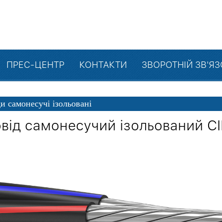
ПРЕС-ЦЕНТР
КОНТАКТИ
ЗВОРОТНІЙ ЗВ'Я
и самонесучі ізольовані
від самонесучий ізольований С