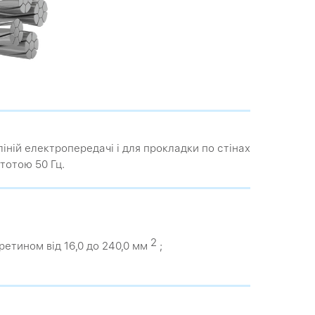
іній електропередачі і для прокладки по стінах
стотою 50 Гц.
2
етином від 16,0 до 240,0 мм
;