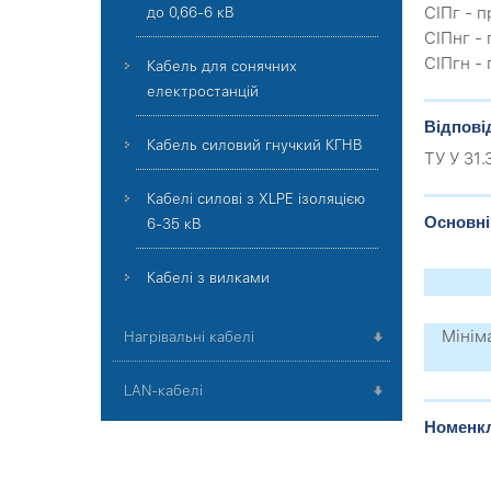
СІПг - 
до 0,66-6 кВ
СІПнг -
СІПгн -
Кабель для сонячних
електростанцій
Відпові
Кабель силовий гнучкий КГНВ
ТУ У 31
Кабелі силові з XLPE ізоляцією
Основні
6-35 кВ
Кабелі з вилками
Мінім
Нагрівальні кабелі
LAN-кабелі
Номенкл