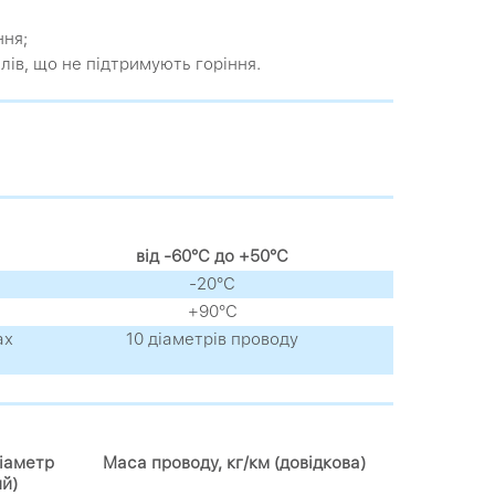
ння;
лів, що не підтримують горіння.
від -60°С до +50°С
-20°С
+90°С
ах
10 діаметрів проводу
іаметр
Маса проводу, кг/км (довідкова)
ий)