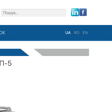
close
ЗОК
UA
RO
EN
ІП-5