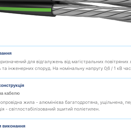
вання
призначений для відгалужень від магістральних повітряних л
 та інженерних споруд. На номінальну напругу 0,6 / 1 кВ ча
конструкція
ра кабелю
мопровідна жила - алюмінієва багатодротяна, ущільнена, пер
ція - світлостабілізований зшитий поліетилен.
и виконання