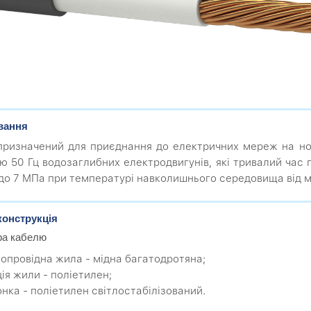
вання
призначений для приєднання до електричних мереж на ном
ю 50 Гц водозаглибних електродвигунів, які тривалий час 
до 7 МПа при температурі навколишнього середовища від м
конструкція
ра кабелю
мопровідна жила - мідна багатодротяна;
ція жили - поліетилен;
онка - поліетилен світлостабілізований.