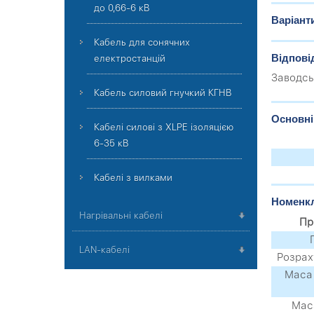
до 0,66-6 кВ
Варіант
Кабель для сонячних
Відпові
електростанцій
Заводсь
Кабель силовий гнучкий КГНВ
Основні
Кабелі силові з XLPE ізоляцією
6-35 кВ
Кабелі з вилками
Номенкл
Нагрівальні кабелі
Пр
LAN-кабелі
Розрах
Маса 
Маса