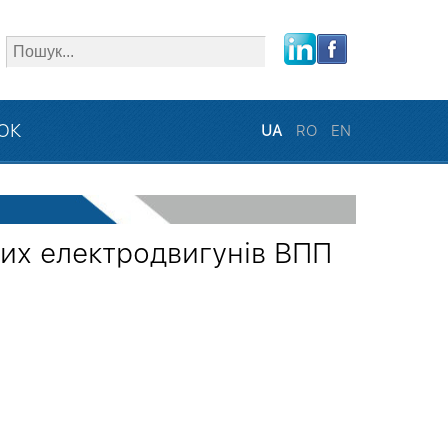
close
ЗОК
UA
RO
EN
их електродвигунів ВПП