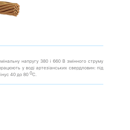
інальну напругу 380 і 660 В змінного струму
працюють у воді артезіанських свердловин: під
0
інус 40 до 80
С.