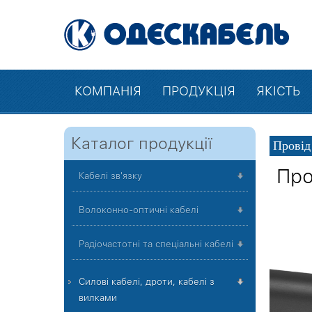
КОМПАНІЯ
ПРОДУКЦІЯ
ЯКІСТЬ
Каталог продукції
Провід
Про
Кабелі зв'язку
Волоконно-оптичні кабелі
Радіочастотні та спеціальні кабелі
Силові кабелі, дроти, кабелі з
вилками