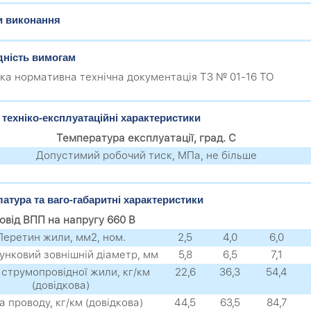
и виконання
дність вимогам
ка нормативна технічна документація ТЗ № 01-16 ТО
 техніко-експлуатаційні характеристики
Температура експлуатації, град. С
Допустимий робочий тиск, МПа, не більше
атура та ваго-габаритні характеристики
овід ВПП на напругу 660 В
Перетин жили, мм2, ном.
2,5
4,0
6,0
унковий зовнішній діаметр, мм
5,8
6,5
7,1
струмопровідної жили, кг/км
22,6
36,3
54,4
(довідкова)
 проводу, кг/км (довідкова)
44,5
63,5
84,7