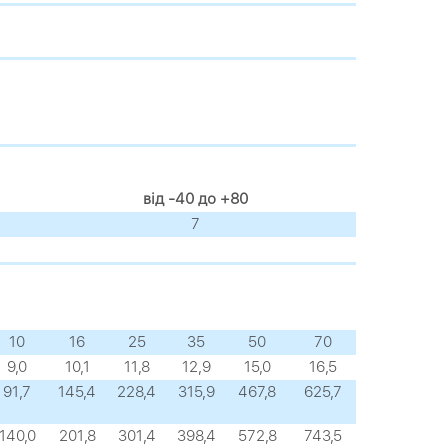
від -40 до +80
7
10
16
25
35
50
70
9,0
10,1
11,8
12,9
15,0
16,5
91,7
145,4
228,4
315,9
467,8
625,7
140,0
201,8
301,4
398,4
572,8
743,5