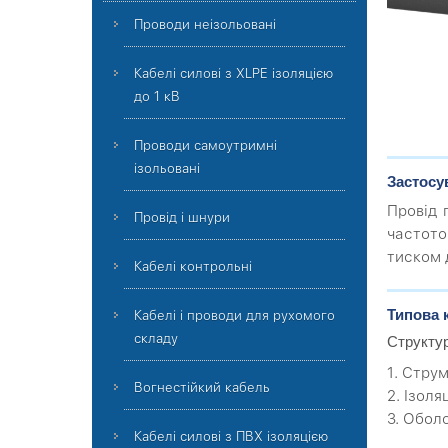
Проводи неізольовані
Кабелі силові з XLPE ізоляцією
до 1 кВ
Проводи самоутримні
ізольовані
Застосу
Провід 
Провід і шнури
частото
тиском 
Кабелі контрольні
Типова 
Кабелі і проводи для рухомого
складу
Структу
1. Стру
Вогнестійкий кабель
2. Ізоля
3. Обол
Кабелі силові з ПВХ ізоляцією