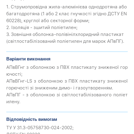
1. Струмопровідна жила-алюмінієва однодротяна або
багатодротяна (1 або 2 клас гнучкості згідно ДСТУ EN
60228), круглої або секторної форми;
2. Ізоляція - зшитий поліетилен;
3. Зовнішня оболонка-полівінілхлоридний пластикат
(світлостабілізований поліетилен для марок АПвПГ).
Варіанти виконання
АПвВГнг з оболонкою з ПВХ пластикату зниженої гор
ючості;
АПвВГнг-LS з оболонкою з ПВХ пластикату зниженої
горючості зі зниженим димо- і газоутворенням.
АПвПГ - з оболонкою зі світлостабілізованого поліет
илену.
Відповідність вимогам
ТУ У 31.3-05758730-024-2002;