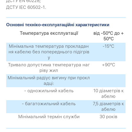
ДСТУ EN 60228;
ДСТУ IEC 60502-1.
Основні техніко-експлуатаційні характеристики
Температура експлуатації
від -50°С до +
50°С
Мінімальна температура прокладан
-15°С
ня кабелю без попереднього підігрів
у
Тривало допустима температура наг
+90°С
ріву жил
Мінімальний радіус вигину при прокл
адці:
- одножильний кабель
10 діаметрів к
абелю
- багатожильний кабель
7,5 діаметрів к
абелю
Мінімальний термін служби
30 років