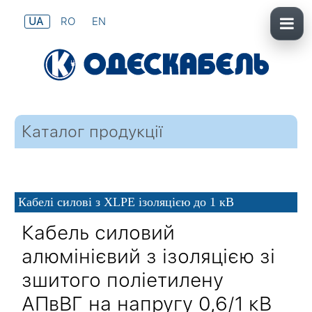
UA
RO
EN
Каталог продукції
Кабелі силові з XLPE ізоляцією до 1 кВ
Кабель силовий
алюмінієвий з ізоляцією зі
зшитого поліетилену
АПвВГ на напругу 0,6/1 кВ