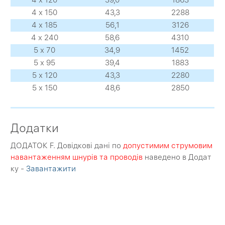
4 х 150
43,3
2288
4 х 185
56,1
3126
4 х 240
58,6
4310
5 х 70
34,9
1452
5 х 95
39,4
1883
5 х 120
43,3
2280
5 х 150
48,6
2850
Додатки
ДОДАТОК F. Довідкові дані по
допустимим струмовим
навантаженням шнурів та проводів
наведено в Додат
ку -
Завантажити