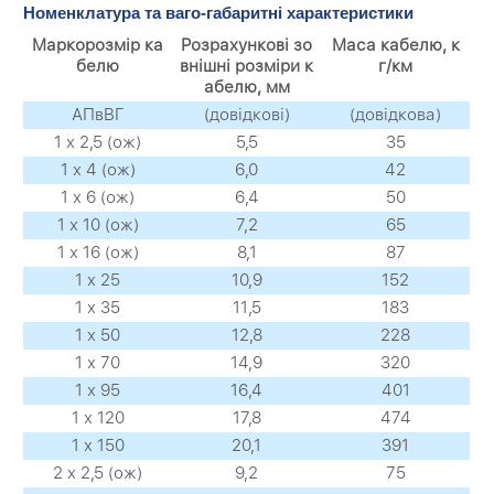
Номенклатура та ваго-габаритні характеристики
Маркорозмір ка
Розрахункові зо
Маса кабелю, к
белю
внішні розміри к
г/км
абелю, мм
АПвВГ
(довідкові)
(довідкова)
1 х 2,5 (ож)
5,5
35
1 х 4 (ож)
6,0
42
1 х 6 (ож)
6,4
50
1 х 10 (ож)
7,2
65
1 х 16 (ож)
8,1
87
1 х 25
10,9
152
1 х 35
11,5
183
1 х 50
12,8
228
1 х 70
14,9
320
1 х 95
16,4
401
1 х 120
17,8
474
1 х 150
20,1
391
2 х 2,5 (ож)
9,2
75