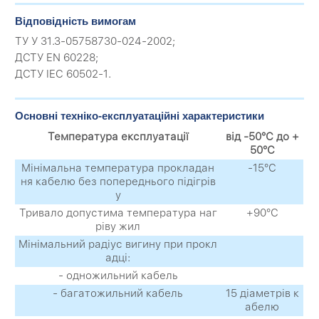
Відповідність вимогам
ТУ У 31.3-05758730-024-2002;
ДСТУ EN 60228;
ДСТУ IEC 60502-1.
Основні техніко-експлуатаційні характеристики
Температура експлуатації
від -50°С до +
50°С
Мінімальна температура прокладан
-15°С
ня кабелю без попереднього підігрів
у
Тривало допустима температура наг
+90°С
ріву жил
Мінімальний радіус вигину при прокл
адці:
- одножильний кабель
- багатожильний кабель
15 діаметрів к
абелю