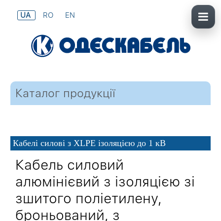
UA
RO
EN
Каталог продукції
Кабелі силові з XLPE ізоляцією до 1 кВ
Кабель силовий
алюмінієвий з ізоляцією зі
зшитого поліетилену,
броньований, з