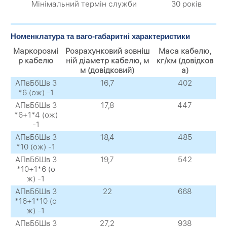
Мінімальний термін служби
30 років
Номенклатура та ваго-габаритні характеристики
Маркорозмі
Розрахунковий зовніш
Маса кабелю,
р кабелю
ній діаметр кабелю, м
кг/км (довідков
м (довідковий)
а)
АПвБбШв 3
16,7
402
*6 (ож) -1
АПвБбШв 3
17,8
447
*6+1*4 (ож)
-1
АПвБбШв 3
18,4
485
*10 (ож) -1
АПвБбШв 3
19,7
542
*10+1*6 (о
ж) -1
АПвБбШв 3
22
668
*16+1*10 (о
ж) -1
АПвБбШв 3
27,2
938