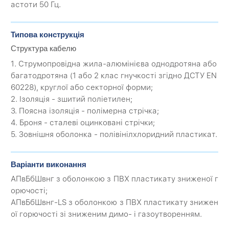
астоти 50 Гц.
Типова конструкція
Структура кабелю
1. Струмопровідна жила-алюмінієва однодротяна або
багатодротяна (1 або 2 клас гнучкості згідно ДСТУ EN
60228), круглої або секторної форми;
2. Ізоляція - зшитий поліетилен;
3. Поясна ізоляція - полімерна стрічка;
4. Броня - сталеві оцинковані стрічки;
5. Зовнішня оболонка - полівінілхлоридний пластикат.
Варіанти виконання
АПвБбШвнг з оболонкою з ПВХ пластикату зниженої г
орючості;
АПвБбШвнг-LS з оболонкою з ПВХ пластикату знижен
ої горючості зі зниженим димо- і газоутворенням.