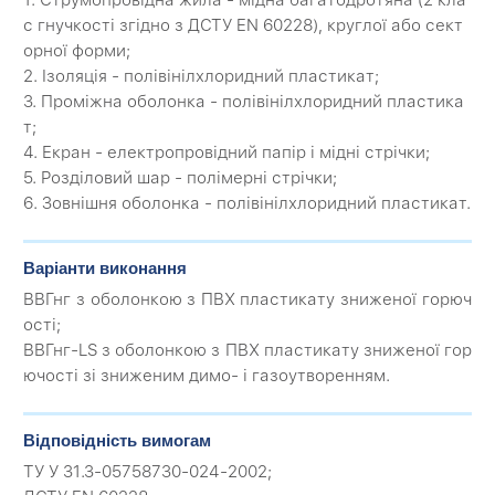
1. Струмопровідна жила - мідна багатодротяна (2 кла
с гнучкості згідно з ДСТУ EN 60228), круглої або сект
орної форми;
2. Ізоляція - полівінілхлоридний пластикат;
3. Проміжна оболонка - полівінілхлоридний пластика
т;
4. Екран - електропровідний папір і мідні стрічки;
5. Розділовий шар - полімерні стрічки;
6. Зовнішня оболонка - полівінілхлоридний пластикат.
Варіанти виконання
ВВГнг з оболонкою з ПВХ пластикату зниженої горюч
ості;
ВВГнг-LS з оболонкою з ПВХ пластикату зниженої гор
ючості зі зниженим димо- і газоутворенням.
Відповідність вимогам
ТУ У 31.3-05758730-024-2002;