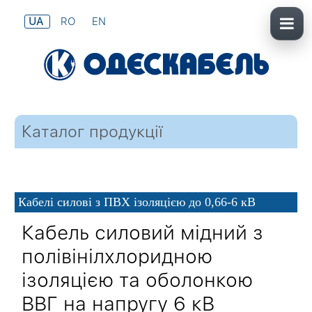
UA
RO
EN
Каталог продукції
Кабелі силові з ПВХ ізоляцією до 0,66-6 кВ
Кабель силовий мідний з
полівінілхлоридною
ізоляцією та оболонкою
ВВГ на напругу 6 кВ