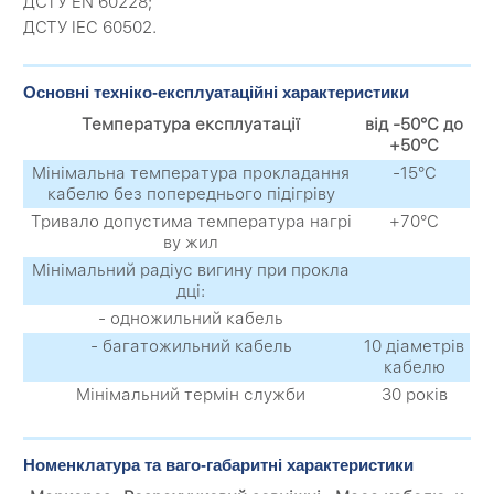
ДСТУ EN 60228;
ДСТУ IEC 60502.
Основні техніко-експлуатаційні характеристики
Температура експлуатації
від -50°С до
+50°С
Мінімальна температура прокладання
-15°С
кабелю без попереднього підігріву
Тривало допустима температура нагрі
+70°С
ву жил
Мінімальний радіус вигину при прокла
дці:
- одножильний кабель
- багатожильний кабель
10 діаметрів
кабелю
Мінімальний термін служби
30 років
Номенклатура та ваго-габаритні характеристики