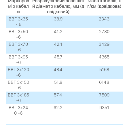
Маркороз
Розрахунковий зовнішні
Маса кабелю, к
мір кабел
й діаметр кабелю, мм (д
г/км (довідкова)
ю
овідковий)
ВВГ 3х35
38.9
2343
- 6
ВВГ 3х50
41.2
2780
-6
ВВГ 3х70
42.1
3429
-6
ВВГ 3х95
45.7
4365
-6
ВВГ 3х120
48.4
5168
-6
ВВГ 3х150
51.8
6148
-6
ВВГ 3х185
57.4
7509
-6
ВВГ 3х24
62.2
9351
0 -6