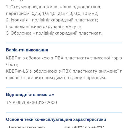
1. Струмопровідна жила-мідна однодротяна,
перетином: 0,75; 1,0; 1,5; 2,5; 4,0; 6,0; 10 мм2;
2. Ізоляція - полівінілхлоридний пластикат;
(Ізольовані жили скручені в джгут);
3. Оболонка - полівінілхлоридний пластикат.
Варіанти виконання
КВВГнг з оболонкою з ПВХ пластикату зниженої горю
чості;
КВВГнг-LS з оболонкою з ПВХ пластикату зниженої г
орючості зі зниженим димо- і газоутворенням.
Відповідність вимогам
ТУ У 05758730.013-2000
Основні техніко-експлуатаційні характеристики
Температура екс
від -40°С до +50°С