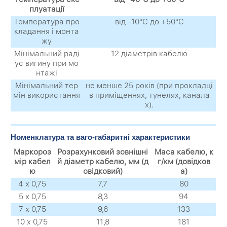
плуатації
Температура про
від -10°С до +50°С
кладання і монта
жу
Мінімальний раді
12 діаметрів кабелю
ус вигину при мо
нтажі
Мінімальний тер
не менше 25 років (при прокладці
мін використання
в приміщеннях, тунелях, канала
х).
Номенклатура та ваго-габаритні характеристики
Маркороз
Розрахунковий зовнішні
Маса кабелю, к
мір кабел
й діаметр кабелю, мм (д
г/км (довідков
ю
овідковий)
а)
4 х 0,75
7,7
80
5 х 0,75
8,3
94
7 х 0,75
9,6
133
10 х 0,75
11,8
181