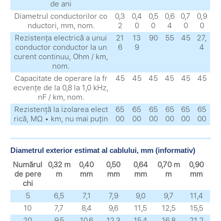
de ani
Diametrul conductorilor co
0,3
0,4
0,5
0,6
0,7
0,9
nductori, mm, nom.
2
0
0
4
0
0
Rezistența electrică a unui
21
13
90
55
45
27,
conductor conductor la un
6
9
4
curent continuu, Ohm / km,
nom.
Capacitate de operare la fr
45
45
45
45
45
45
ecvențe de la 0,8 la 1,0 kHz,
nF / km, nom.
Rezistență la izolarea elect
65
65
65
65
65
65
rică, MΩ • km, nu mai puțin
00
00
00
00
00
00
Diametrul exterior estimat al cablului, mm (informativ)
Numărul
0,32 m
0,40
0,50
0,64
0,70 m
0,90
de pere
m
mm
mm
mm
m
mm
chi
5
6,5
7,1
7,9
9,0
9,7
11,4
10
7,7
8,4
9,6
11,5
12,5
15,5
20
9,5
10,6
12,3
15,4
16,8
21,2