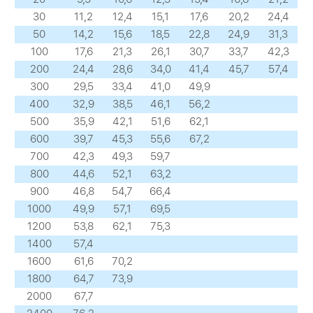
30
11,2
12,4
15,1
17,6
20,2
24,4
50
14,2
15,6
18,5
22,8
24,9
31,3
100
17,6
21,3
26,1
30,7
33,7
42,3
200
24,4
28,6
34,0
41,4
45,7
57,4
300
29,5
33,4
41,0
49,9
400
32,9
38,5
46,1
56,2
500
35,9
42,1
51,6
62,1
600
39,7
45,3
55,6
67,2
700
42,3
49,3
59,7
800
44,6
52,1
63,2
900
46,8
54,7
66,4
1000
49,9
57,1
69,5
1200
53,8
62,1
75,3
1400
57,4
1600
61,6
70,2
1800
64,7
73,9
2000
67,7