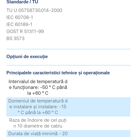
Standarde / TU
TU U 05758730.014-2000
IEC 60708-1
IEC 60189-1
GOST R 51311-99
BS 3573
Opțiuni de execuție
Principalele caracteristici tehnice și operaționale
Intervalul de temperatură d
e funcționare: -50 ° C până
la +60 ° C
Domeniul de temperatură d
e instalare și instalare: -15
° C până la +60 ° C
Raza de îndoire de cel puți
n 10 diametre de cablu
Durata de viață minimă - 20