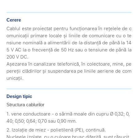
Cerere
Cablul este proiectat pentru funcționarea în rețelele de c
omunicații primare locale și liniile de comunicare cu o te
nsiune nominală a alimentării de la distanță de până la 14
5 V AC la o frecvență de 50 Hz sau o tensiune de până la
200 V DC.
Așezarea în canalizare telefonică, în colectoare, mine, pe
pereții clădirilor și suspendarea pe liniile aeriene de com
unicații.
Design tipic
Structura cablurilor
1. vene conductoare - o sârmă moale din cupru Ø 0,32; 0,
40; 0,50; 0,64; 0,70 sau 0,90 mm.
2. Izolație de miez - polietilenă (PE), continuă.
Nucleele izolate, cu o culoare brusc diferită, sunt răsucit