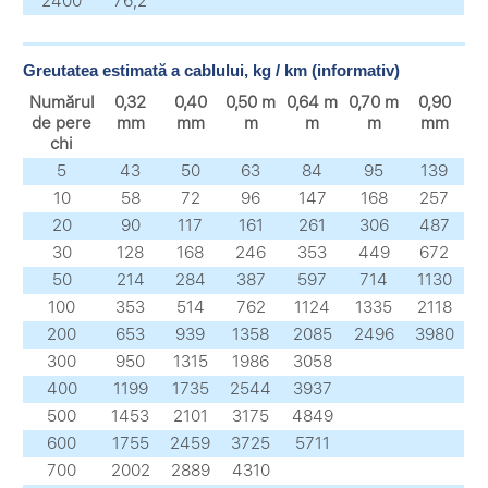
2400
76,2
Greutatea estimată a cablului, kg / km (informativ)
Numărul
0,32
0,40
0,50 m
0,64 m
0,70 m
0,90
de pere
mm
mm
m
m
m
mm
chi
5
43
50
63
84
95
139
10
58
72
96
147
168
257
20
90
117
161
261
306
487
30
128
168
246
353
449
672
50
214
284
387
597
714
1130
100
353
514
762
1124
1335
2118
200
653
939
1358
2085
2496
3980
300
950
1315
1986
3058
400
1199
1735
2544
3937
500
1453
2101
3175
4849
600
1755
2459
3725
5711
700
2002
2889
4310