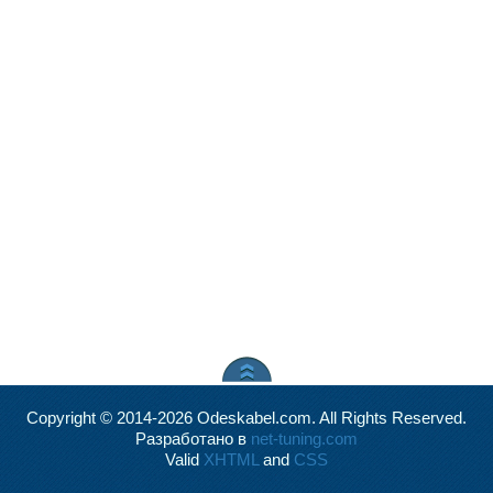
Copyright © 2014-2026 Odeskabel.com. All Rights Reserved.
Разработано в
net-tuning.com
Valid
XHTML
and
CSS