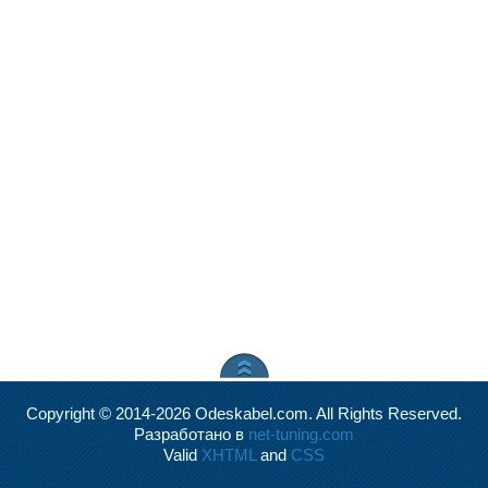
Copyright © 2014-2026 Odeskabel.com. All Rights Reserved.
Разработано в
net-tuning.com
Valid
XHTML
and
CSS