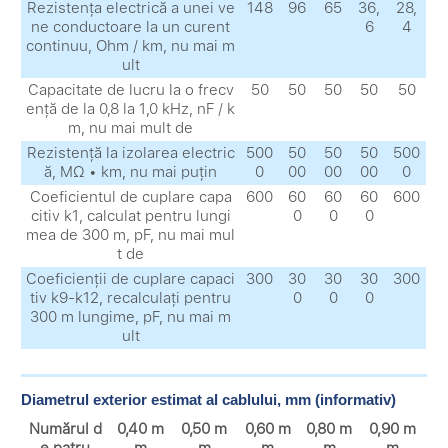
Rezistența electrică a unei ve
148
96
65
36,
28,
ne conductoare la un curent
6
4
continuu, Ohm / km, nu mai m
ult
Capacitate de lucru la o frecv
50
50
50
50
50
ență de la 0,8 la 1,0 kHz, nF / k
m, nu mai mult de
Rezistență la izolarea electric
500
50
50
50
500
ă, MΩ • km, nu mai puțin
0
00
00
00
0
Coeficientul de cuplare capa
600
60
60
60
600
citiv k1, calculat pentru lungi
0
0
0
mea de 300 m, pF, nu mai mul
t de
Coeficienții de cuplare capaci
300
30
30
30
300
tiv k9-k12, recalculați pentru
0
0
0
300 m lungime, pF, nu mai m
ult
Diametrul exterior estimat al cablului, mm (informativ)
Numărul d
0,40 m
0,50 m
0,60 m
0,80 m
0,90 m