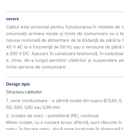
cerere
Cablul este proiectat pentru funcționarea în rețelele de c
omunicații primare locale și liniile de comunicare cu o te
nsiune nominală de alimentare de la distanță de până la 1
45 V AC la o frecvență de 50 Hz sau o tensiune de până l
a 200 V DC. Așezare în canalizare telefonică, în colectoar
e, mine, de-a lungul pereților clădirilor și suspendare pe
liniile aeriene de comunicare.
Design tipic
Structura cablurilor
1. vene conductoare - o sârmă moale din cupru Ø 0,40; 0,
50; 0,60; 0,80 sau 0,90 mm.
2. Izolație de miez - polietilenă (PE), continuă.
Miele izolate, cu o culoare brusc diferită, sunt răsucite în
patru. În fiecare patru, două vene localizate în diagonală f