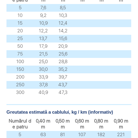
e patru
m
m
m
m
m
5
7,6
8,5
10
9,2
10,3
15
10,9
12,4
20
12,2
14,2
25
13,7
15,6
50
17,9
20,9
75
21,5
25,6
100
25,0
28,8
150
30,0
35,2
200
33,9
39,7
250
37,8
43,7
300
40,9
47,3
Greutatea estimată a cablului, kg / km (informativ)
Numărul d
0,40 m
0,50 m
0,60 m
0,80 m
0,90 m
e patru
m
m
m
m
m
5
63
81
107
182
221