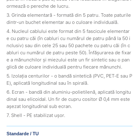
ormează o pereche de lucru.
3. Grinda elementară - formată din 5 patru. Toate paturile
dintr-un buchet elementar au o culoare individuală.
4. Nucleul cablului este format din 5 fascicule elementar
e cu patru căi (în cabluri cu numărul de patru până la 50 i
nclusiv) sau din cele 25 sau 50 pachete cu patru căi (în c
abluri cu numărul de patru peste 50). Înfășurarea de fixar
e a mănunchilor și miezului este un fir sintetic sau o pan
glică de culoare individuală pentru fiecare mănunchi.
5. Izolația centurilor - o bandă sintetică (PVC, PET-E sau P
E), aplicată longitudinal sau în spirală.
6. Ecran - bandă din aluminiu-polietilenă, aplicată longitu
dinal sau elicoidal. Un fir de cupru cositor Ø 0,4 mm este
așezat longitudinal sub ecran.
7. Shell - PE stabilizat ușor.
Standarde / TU