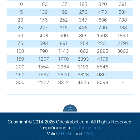
10
100
137
185
320
391
15
139
192
273
473
584
20
176
252
347
606
788
25
227
316
436
799
988
50
408
590
855
1503
1890
75
593
891
1254
2231
2791
100
790
1143
1662
2895
3602
150
1207
1770
2393
4196
-
200
1554
2284
3102
5548
-
250
1937
2800
3828
6851
-
300
2277
3312
4525
8099
-
Copyright © 2014-2026 Odeskabel.com. All Rights Reserved.
Разработано в
net-tuning.com
Valid
XHTML
and
CSS