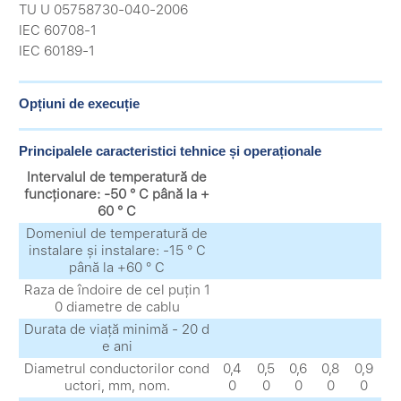
TU U 05758730-040-2006
IEC 60708-1
IEC 60189-1
Opțiuni de execuție
Principalele caracteristici tehnice și operaționale
Intervalul de temperatură de
funcționare: -50 ° C până la +
60 ° C
Domeniul de temperatură de
instalare și instalare: -15 ° C
până la +60 ° C
Raza de îndoire de cel puțin 1
0 diametre de cablu
Durata de viață minimă - 20 d
e ani
Diametrul conductorilor cond
0,4
0,5
0,6
0,8
0,9
uctori, mm, nom.
0
0
0
0
0