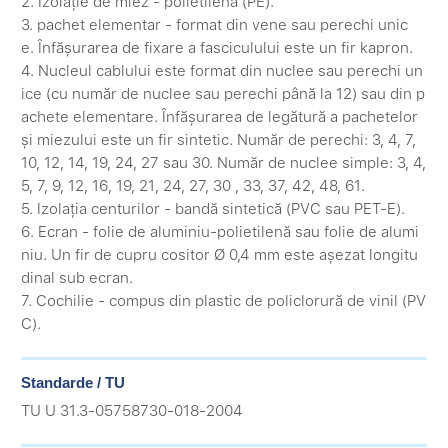
2. Izolație de miez - polietilenă (PE).
3. pachet elementar - format din vene sau perechi unic
e. Înfășurarea de fixare a fasciculului este un fir kapron.
4. Nucleul cablului este format din nuclee sau perechi un
ice (cu număr de nuclee sau perechi până la 12) sau din p
achete elementare. Înfășurarea de legătură a pachetelor
și miezului este un fir sintetic. Număr de perechi: 3, 4, 7,
10, 12, 14, 19, 24, 27 sau 30. Număr de nuclee simple: 3, 4,
5, 7, 9, 12, 16, 19, 21, 24, 27, 30 , 33, 37, 42, 48, 61.
5. Izolația centurilor - bandă sintetică (PVC sau PET-E).
6. Ecran - folie de aluminiu-polietilenă sau folie de alumi
niu. Un fir de cupru cositor Ø 0,4 mm este așezat longitu
dinal sub ecran.
7. Cochilie - compus din plastic de policlorură de vinil (PV
C).
Standarde / TU
TU U 31.3-05758730-018-2004