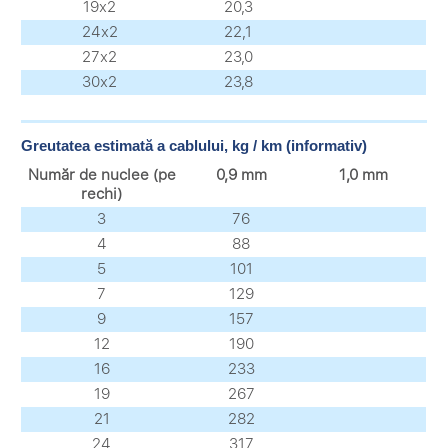
19х2
20,3
24х2
22,1
27х2
23,0
30х2
23,8
Greutatea estimată a cablului, kg / km (informativ)
Număr de nuclee (pe
0,9 mm
1,0 mm
rechi)
3
76
4
88
5
101
7
129
9
157
12
190
16
233
19
267
21
282
24
317