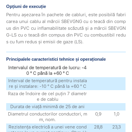
Opțiuni de execuție
Pentru așezarea în pachete de cabluri, este posibilă fabri
carea unui cablu al mărcii SBEVGNG cu o teacă din comp
us din PVC cu inflamabilitate scăzută și a mărcii SBEVGN
G-LS cu o teacă din compus din PVC cu combustibil redu
s cu fum redus și emisii de gaze (LS).
Principalele caracteristici tehnice și operaționale
Intervalul de temperatură de lucru: -4
0 ° C până la +60 ° C
Interval de temperatură pentru instala
re și instalare: -10 ° C până la +60 ° C
Raza de îndoire de cel puțin 7 diametr
e de cablu
Durata de viață minimă de 25 de ani
Diametrul conductorilor conductori, m
0,9
1,0
m, nom.
Rezistența electrică a unei vene cond
28,8
23,3