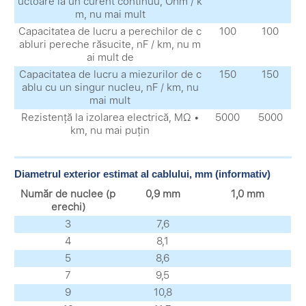
uctoare la un curent continuu, Ohm / k
m, nu mai mult
Capacitatea de lucru a perechilor de c
100
100
abluri pereche răsucite, nF / km, nu m
ai mult de
Capacitatea de lucru a miezurilor de c
150
150
ablu cu un singur nucleu, nF / km, nu
mai mult
Rezistență la izolarea electrică, MΩ •
5000
5000
km, nu mai puțin
Diametrul exterior estimat al cablului, mm (informativ)
Număr de nuclee (p
0,9 mm
1,0 mm
erechi)
3
7,6
4
8,1
5
8,6
7
9,5
9
10,8