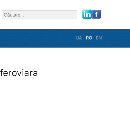
close
UA
RO
EN
feroviara