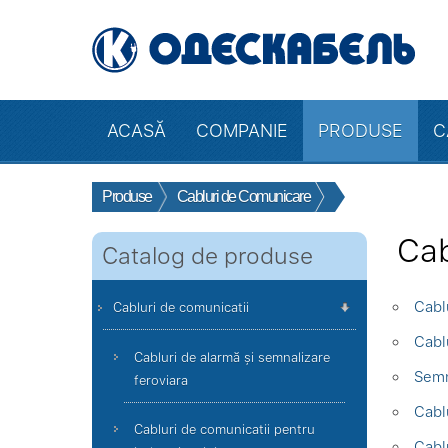
ACASĂ
COMPANIE
PRODUSE
C
Produse
Cabluri de Comunicare
Cab
Catalog de produse
Cabl
Cabluri de comunicatii
Cabl
Cabluri de alarmă și semnalizare
Semn
feroviara
Cabl
Cabluri de comunicatii pentru
Cabl