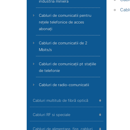
industria miniera
Cabl
Cabluri de comunicatii pentru
rețele telefonice de acces
abonați
Cabluri de comunicatii de 2
Mbits/s
Cabluri de comunicații pt stațiile
de telefonie
Cabluri de radio-comunicatii
Cabluri multitub de fibră optică
Cabluri RF si speciale
Cabluri de alimentare, fire, cabluri