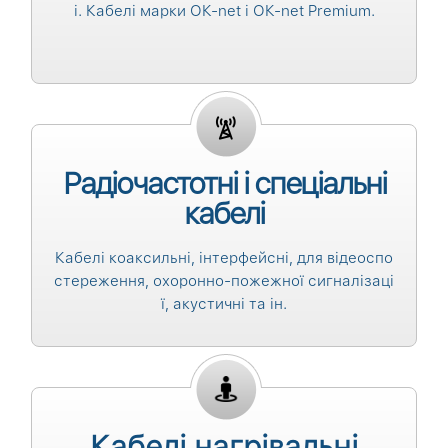
і. Кабелі марки ОК-net і ОК-net Premium.
Радіочастотні і спеціальні
кабелі
Кабелі коаксильні, інтерфейсні, для відеоспо
стереження, охоронно-пожежної сигналізаці
ї, акустичні та ін.
Кабелі нагрівальні