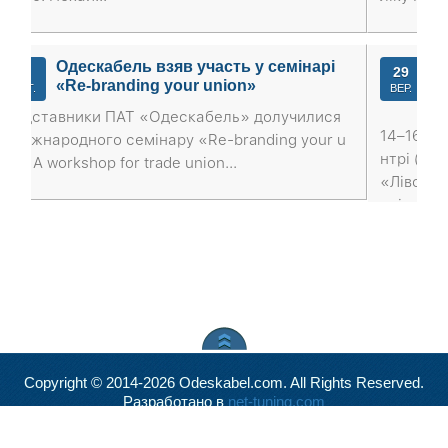
семінарі
ПАТ «Одескабель» запрошує на вис
29
вку «Енергетика в промисловості 2
ВЕР.
5»
лучилися
14–16 жовтня у Міжнародному виставковому 
ing your u
нтрі (Броварський проспект, 15, станція метр
«Лівобережна») відбудеться міжнародна спе
алізована...
Copyright © 2014-2026 Odeskabel.com. All Rights Reserved.
Разработано в
net-tuning.com
Valid
XHTML
and
CSS