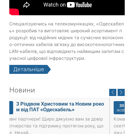
Спеціалізуючись на телекомунікаціях, «Одескабел
ь» розробив та виготовляє широкий асортимент п
родукції: від надійних мідних та сучасних волоконн
о-оптичних кабелів зв’язку до високотехнологічних
LAN-кабелів, що відповідають найвищим запитам с
учасної цифрової інфраструктури.
Детальніше
Новини
овим роко
Спортивний тріумф ПАТ «Одескаб
30
ль» на Всеукраїнських змаганнях!
ЖОВТ.
 за довір
Команда «Одескабель» здобула «золото» у 
м року, що
скетболі та «бронзу» у загальнокомандному
ліку ПАТ «Одескабель» з гордістю...