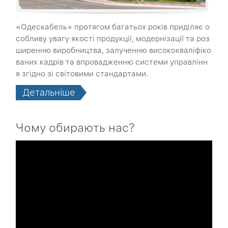
«Одескабель» протягом багатьох років приділяє о
собливу увагу якості продукції, модернізації та роз
ширенню виробництва, залученню висококваліфіко
ваних кадрів та впровадженню системи управлінн
я згідно зі світовими стандартами.
Детальніше
Чому обирають нас?