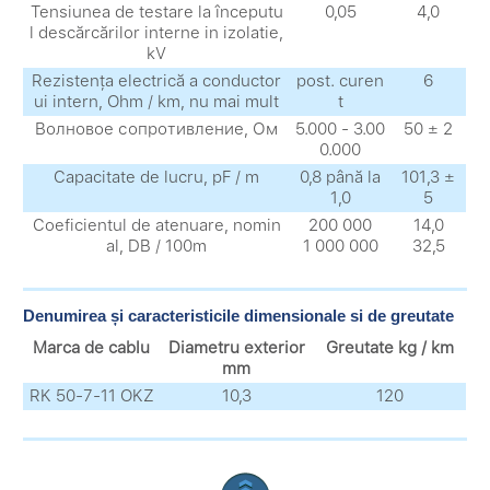
Tensiunea de testare la începutu
0,05
4,0
l descărcărilor interne in izolatie,
kV
Rezistența electrică a conductor
post. curen
6
ui intern, Ohm / km, nu mai mult
t
Волновое сопротивление, Ом
5.000 - 3.00
50 ± 2
0.000
Capacitate de lucru, pF / m
0,8 până la
101,3 ±
1,0
5
Coeficientul de atenuare, nomin
200 000
14,0
al, DB / 100m
1 000 000
32,5
Denumirea și caracteristicile dimensionale si de greutate
Marca de cablu
Diametru exterior
Greutate kg / km
mm
RK 50-7-11 OKZ
10,3
120