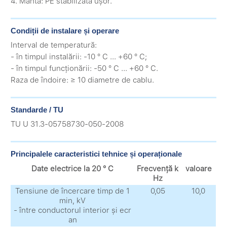
4. Manta: PE stabilizata ușor.
Condiții de instalare și operare
Interval de temperatură:
- în timpul instalării: -10 ° C ... +60 ° C;
- în timpul funcționării: -50 ° C ... +60 ° C.
Raza de îndoire: ≥ 10 diametre de cablu.
Standarde / TU
TU U 31.3-05758730-050-2008
Principalele caracteristici tehnice și operaționale
Date electrice la 20 ° C
Frecvență k
valoare
Hz
Tensiune de încercare timp de 1
0,05
10,0
min, kV
- între conductorul interior și ecr
an