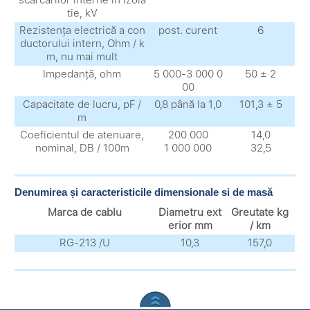
scărcărilor interne in izola
tie, kV
Rezistența electrică a con
post. curent
6
ductorului intern, Ohm / k
m, nu mai mult
Impedanță, ohm
5 000-3 000 0
50 ± 2
00
Capacitate de lucru, pF /
0,8 până la 1,0
101,3 ± 5
m
Coeficientul de atenuare,
200 000
14,0
nominal, DB / 100m
1 000 000
32,5
Denumirea și caracteristicile dimensionale si de masă
Marca de cablu
Diametru ext
Greutate kg
erior mm
/ km
RG-213 /U
10,3
157,0