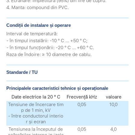
3. Ecranare: împletitură (95%) din fire de cupru.
4. Manta: compound din PVC.
Condiții de instalare și operare
Interval de temperatură:
- în timpul instalării: -10 ° C ... +50 ° C;
- în timpul funcționării: -20 ° C ... +60 ° C.
Raza de îndoire: ≥ 10 diametre de cablu.
Standarde / TU
Principalele caracteristici tehnice și operaționale
Date electrice la 20 ° C
Frecvență kHz
valoare
Tensiune de încercare tim
0,05
10,0
p de 1 min, kV
- între conductorul interio
r și ecran
Tensiunea la începutul de
0,05
4,0