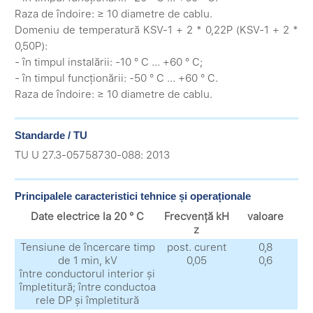
Raza de îndoire: ≥ 10 diametre de cablu.
Domeniu de temperatură KSV-1 + 2 * 0,22P (KSV-1 + 2 *
0,50P):
- în timpul instalării: -10 ° C ... +60 ° C;
- în timpul funcționării: -50 ° C ... +60 ° C.
Raza de îndoire: ≥ 10 diametre de cablu.
Standarde / TU
TU U 27.3-05758730-088: 2013
Principalele caracteristici tehnice și operaționale
Date electrice la 20 ° C
Frecvență kH
valoare
z
Tensiune de încercare timp
post. curent
0,8
de 1 min, kV
0,05
0,6
între conductorul interior și
împletitură; între conductoa
rele DP și împletitură