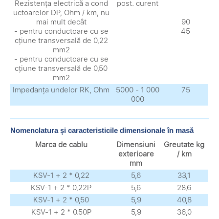
Rezistența electrică a cond
post. curent
uctoarelor DP, Ohm / km, nu
mai mult decât
90
- pentru conductoare cu se
45
cțiune transversală de 0,22
mm2
- pentru conductoare cu se
cțiune transversală de 0,50
mm2
Impedanța undelor RK, Ohm
5000 - 1 000
75
000
Nomenclatura și caracteristicile dimensionale în masă
Marca de cablu
Dimensiuni
Greutate kg
exterioare
/ km
mm
KSV-1 + 2 * 0,22
5,6
33,1
KSV-1 + 2 * 0,22P
5,6
28,6
KSV-1 + 2 * 0,50
5,9
40,8
KSV-1 + 2 * 0.50P
5,9
36,0