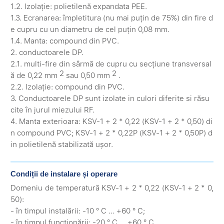
1.2. Izolație: polietilenă expandata PEE.
1.3. Ecranarea: împletitura (nu mai puțin de 75%) din fire d
e cupru cu un diametru de cel puțin 0,08 mm.
1.4. Manta: compound din PVC.
2. conductoarele DP.
2.1. multi-fire din sârmă de cupru cu secțiune transversal
2
2
ă de 0,22 mm
sau 0,50 mm
.
2.2. Izolație: compound din PVC.
3. Conductoarele DP sunt izolate in culori diferite si răsu
cite în jurul miezului RF.
4. Manta exterioara: KSV-1 + 2 * 0,22 (KSV-1 + 2 * 0,50) di
n compound PVC; KSV-1 + 2 * 0,22P (KSV-1 + 2 * 0,50P) d
in polietilenă stabilizată ușor.
Condiții de instalare și operare
Domeniu de temperatură KSV-1 + 2 * 0,22 (KSV-1 + 2 * 0,
50):
- în timpul instalării: -10 ° C ... +60 ° C;
- în timpul funcționării: -20 ° C ... +60 ° C.