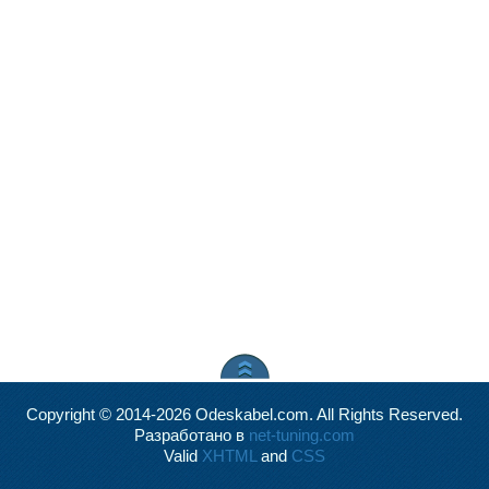
Copyright © 2014-2026 Odeskabel.com. All Rights Reserved.
Разработано в
net-tuning.com
Valid
XHTML
and
CSS