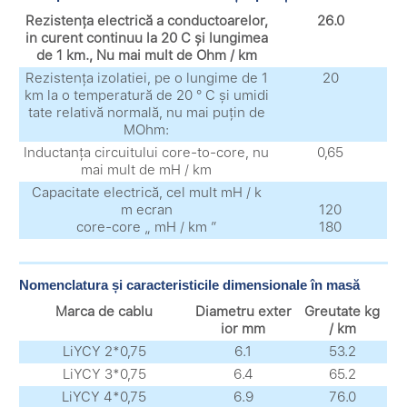
Rezistența electrică a conductoarelor,
26.0
in curent continuu la 20 C și lungimea
de 1 km., Nu mai mult de Ohm / km
Rezistența izolatiei, pe o lungime de 1
20
km la o temperatură de 20 ° C și umidi
tate relativă normală, nu mai puțin de
MOhm:
Inductanța circuitului core-to-core, nu
0,65
mai mult de mH / km
Capacitate electrică, cel mult mH / k
m ecran
120
core-core „ mH / km ”
180
Nomenclatura și caracteristicile dimensionale în masă
Marca de cablu
Diametru exter
Greutate kg
ior mm
/ km
LiYCY 2*0,75
6.1
53.2
LiYCY 3*0,75
6.4
65.2
LiYCY 4*0,75
6.9
76.0