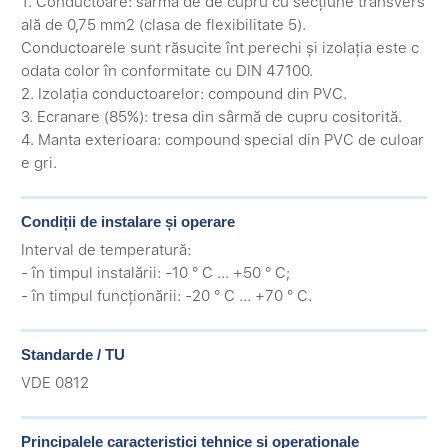
1. Conductoare: sarma de de cupru cu secțiune transvers
ală de 0,75 mm2 (clasa de flexibilitate 5).
Conductoarele sunt răsucite înt perechi și izolația este c
odata color în conformitate cu DIN 47100.
2. Izolația conductoarelor: compound din PVC.
3. Ecranare (85%): tresa din sârmă de cupru cositorită.
4. Manta exterioara: compound special din PVC de culoar
e gri.
Condiții de instalare și operare
Interval de temperatură:
- în timpul instalării: -10 ° C ... +50 ° C;
- în timpul funcționării: -20 ° C ... +70 ° C.
Standarde / TU
VDE 0812
Principalele caracteristici tehnice și operaționale