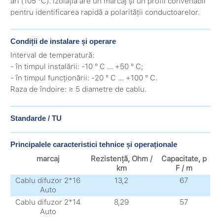
ari (105 °C). Izolația are un marcaj și un profil convenabil
pentru identificarea rapidă a polarității conductoarelor.
Condiții de instalare și operare
Interval de temperatură:
- în timpul instalării: -10 ° C ... +50 ° C;
- în timpul funcționării: -20 ° C ... +100 ° C.
Raza de îndoire: ≥ 5 diametre de cablu.
Standarde / TU
Principalele caracteristici tehnice și operaționale
marcaj
Rezistență, Ohm /
Capacitate, p
km
F / m
Cablu difuzor 2*16
13,2
67
Auto
Cablu difuzor 2*14
8,29
57
Auto