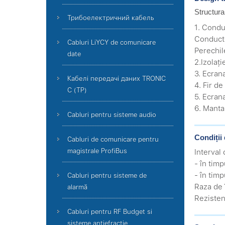
Structura
Трибоелектричний кабель
1. Condu
Conducto
Cabluri LiYCY de comunicare
Perechil
date
2.Izolaț
3. Ecran
Кабелі передачі даних TRONIC
4. Fir de
C (TP)
5. Ecran
6. Manta
Cabluri pentru sisteme audio
Condiții 
Cabluri de comunicare pentru
magistrale ProfiBus
Interval
- în timp
- în timp
Cabluri pentru sisteme de
Raza de 
alarmă
Rezisten
Cabluri pentru RF Budget si
sisteme antiefractie