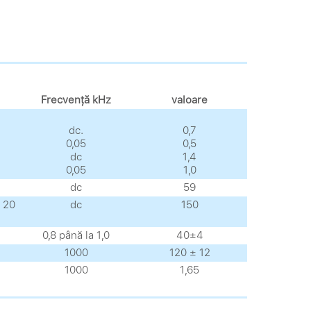
Frecvență kHz
valoare
dc.
0,7
0,05
0,5
dc
1,4
0,05
1,0
dc
59
ă 20
dc
150
0,8 până la 1,0
40±4
1000
120 ± 12
1000
1,65