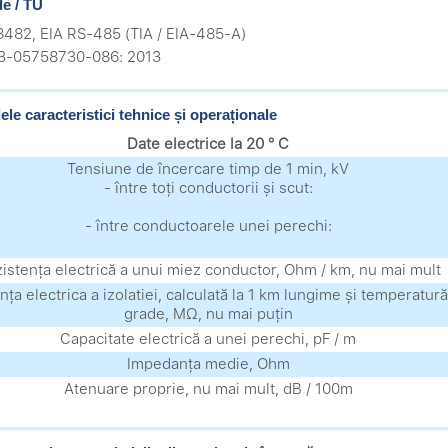
e / TU
8482, EIA RS-485 (TIA / EIA-485-A)
.3-05758730-086: 2013
ele caracteristici tehnice și operaționale
Date electrice la 20 ° C
Tensiune de încercare timp de 1 min, kV
- între toți conductorii și scut:
- între conductoarele unei perechi:
istența electrică a unui miez conductor, Ohm / km, nu mai mult
nța electrica a izolatiei, calculată la 1 km lungime și temperatur
grade, MΩ, nu mai puțin
Capacitate electrică a unei perechi, pF / m
Impedanța medie, Ohm
Atenuare proprie, nu mai mult, dB / 100m