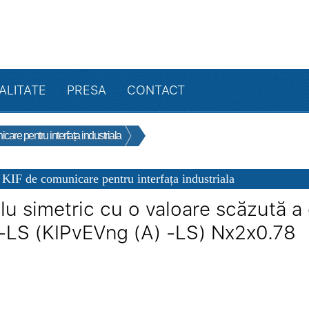
ALITATE
PRESA
CONTACT
are pentru interfața industriala
 KIF de comunicare pentru interfața industriala
lu simetric cu o valoare scăzută a c
 -LS (KIPvEVng (A) -LS) Nx2x0.78