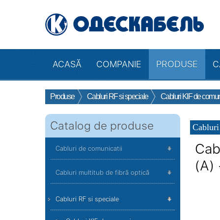
ACASĂ
COMPANIE
PRODUSE
C
Produse
Cabluri RF si speciale
Cabluri KIF de comunic
Catalog de produse
Cabluri
Cab
Cabluri de comunicatii
(A)
Cabluri multitub de fibră optică
Cabluri RF si speciale