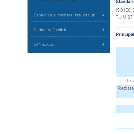
Standard
ISO IEC 
Cabluri de alimentare, fire, cabluri
TU U 27
Cabluri de încălzire
Principal
LAN-кабелі
Rez
Reziste