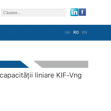
close
UA
RO
EN
apacității liniare KIF-Vng