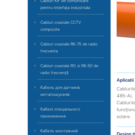
Cabluri KIF de comunicare
pentru interfața industriala
Cabluri coaxiale CCTV
compozite
Cabluri coaxiale RK-75 de radio
frecventa
Cabluri coaxiale RG si RK-50 de
radio frecvență
Aplicatii
Кабель для датчиків
Cabluril
металошукачів
485-A).
Cablurile
funcționa
Кабелі спеціального
solare.
призначення
Кабель монтажний
Design t