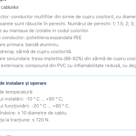
 cablurilor
ctor: conductor multifilar din sirme de cupru cositorit, cu dia
arele sunt răsucite în perechi. Numărul de perechi: 1; 1.5; 2; 3; 4
e au mantaua de izolatie in codul culorilor.
ie conductor: polietilena expandata PEE
are primara: bandă aluminiu.
 drenaj: sârmă de cupru cositorită.
are secundara: tresa impletita (88-92%) din sârmă de cupru cosit
 exterioara: compound din PVC cu inflamabilitate redusă, cu de
de instalare și operare
 de temperatură:
ul instalării: -10 ° C ... +60 ° C;
ul funcționării: -20 ° C ... +60 ° C.
îndoire: ≥ 10 diametre de cablu.
ța la tracțiune: ≤ 120 N.