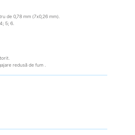
metru de 0,78 mm (7x0,26 mm).
; 5; 6.
orit.
gajare redusă de fum .