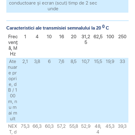
conductoare și ecran (scut) timp de 2 sec
unde
0
Caracteristici ale transmisiei semnalului la 20
C
Frec
1
4
10
16
20
31,2
62,5
100
250
venț
5
ă, M
Hz
Ate
2,1
3,8
6
7,6
8,5
10,7
15,5
19,9
33
nuar
e pr
opri
e, d
B / 1
00
m, n
u m
ai m
ult
NEX
75,3
66,3
60,3
57,2
55,8
52,9
48,
45,3
39,3
T, d
4