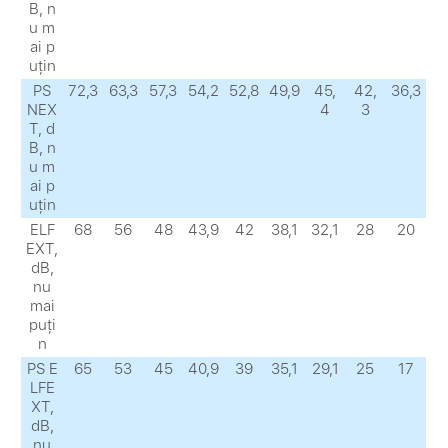
B, n
u m
ai p
uțin
PS
72,3
63,3
57,3
54,2
52,8
49,9
45,
42,
36,3
NEX
4
3
Т, d
B, n
u m
ai p
uțin
ELF
68
56
48
43,9
42
38,1
32,1
28
20
EXТ,
dB,
nu
mai
puți
n
PS E
65
53
45
40,9
39
35,1
29,1
25
17
LFE
XТ,
dB,
nu