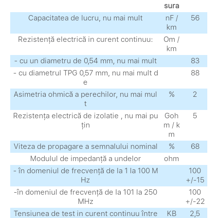
sura
Capacitatea de lucru, nu mai mult
nF /
56
km
Rezistență electrică in curent continuu:
Om /
km
- cu un diametru de 0,54 mm, nu mai mult
83
- cu diametrul TPG 0,57 mm, nu mai mult d
88
e
Asimetria ohmică a perechilor, nu mai mul
%
2
t
Rezistența electrică de izolatie , nu mai pu
Goh
5
țin
m / k
m
Viteza de propagare a semnalului nominal
%
68
Modulul de impedanță a undelor
ohm
- în domeniul de frecvență de la 1 la 100 M
100
Hz
+/-15
-în domeniul de frecvență de la 101 la 250
100
MHz
+/-22
Tensiunea de test in curent continuu între
KB
2,5