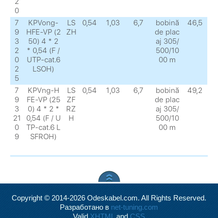
2
0
7
KPVong-
LS
0,54
1,03
6,7
bobină
46,5
9
HFE-VP (2
ZH
de plac
3
50) 4 * 2
aj 305/
2
* 0,54 (F /
500/10
0
UTP-cat.6
00 m
2
LSOH)
5
7
KPVng-H
LS
0,54
1,03
6,7
bobină
49,2
9
FE-VP (25
ZF
de plac
3
0) 4 * 2 *
RZ
aj 305/
21
0,54 (F / U
H
500/10
0
TP-cat.6 L
00 m
9
SFROH)
Copyright © 2014-2026 Odeskabel.com. All Rights Reserved.
Разработано в
net-tuning.com
Valid
XHTML
and
CSS