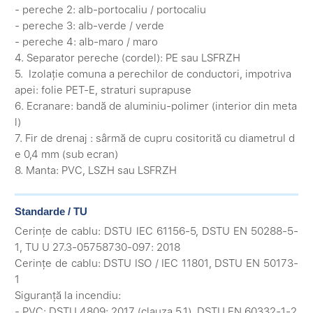
- pereche 2: alb-portocaliu / portocaliu
- pereche 3: alb-verde / verde
- pereche 4: alb-maro / maro
4. Separator pereche (cordel): PE sau LSFRZH
5. Izolație comuna a perechilor de conductori, impotriva
apei: folie PET-E, straturi suprapuse
6. Ecranare: bandă de aluminiu-polimer (interior din meta
l)
7. Fir de drenaj : sârmă de cupru cositorită cu diametrul d
e 0,4 mm (sub ecran)
8. Manta: PVC, LSZH sau LSFRZH
Standarde / TU
Cerințe de cablu: DSTU IEC 61156-5, DSTU EN 50288-5-
1, TU U 27.3-05758730-097: 2018
Cerințe de cablu: DSTU ISO / IEC 11801, DSTU EN 50173-
1
Siguranță la incendiu:
- PVC: DSTU 4809: 2017 (clauza 5.1), DSTU EN 60332-1-2