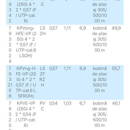
9
(250) 4 *
C
de plac
3
2 * 0,57 (F
aj 305/
4
/ UTP-cat.
500/10
2
6)
00 m
7
KPVong-
LS
0,57
1,11
6,9
bobină
49,9
9
HFE-VP (2
ZH
de plac
3
50) 4 * 2
aj 305/
2
* 0,57 (F /
500/10
0
UTP-cat.6
00 m
2
LSOH)
4
7
KPVng-H
LS
0,57
1,11
6,9
bobină
55,7
9
FE-VP (25
ZF
de plac
3
0) 4 * 2 *
RZ
aj 305/
21
0,57 (F / U
H
500/10
0
TP-cat.6 L
00 m
6
SFROH)
7
KPVE-VP
PV
0,54
1,03
6,7
bobină
46,1
9
(250) 4 *
C
de plac
3
2 * 0,54 (F
aj 305/
2
/ UTP-cat.
500/10
0
6)
00 m