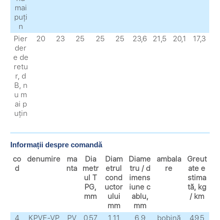
mai
puți
n
Pier
20
23
25
25
25
23,6
21,5
20,1
17,3
der
e de
retu
r, d
B, n
u m
ai p
uțin
Informații despre comandă
co
denumire
ma
Dia
Diam
Diame
ambala
Greut
d
nta
metr
etrul
tru / d
re
ate e
ul T
cond
imens
stima
PG,
uctor
iune c
tă, kg
mm
ului
ablu,
/ km
mm
mm
4
KPVE-VP
PV
0,57
1,11
6,9
bobină
49,5