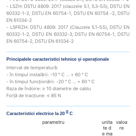
- LSZH: DSTU 4809: 2017 (clauzele 5.1, 5.3-5.5), DSTU EN
60332-1-2, DSTU EN 60754-1, DSTU EN 60754 -2, DSTU
EN 61034-2
- LSFRZH: DSTU 4809: 2017 (Clauzele 5.1-5.5), DSTU EN
60332-1-2, DSTU EN 60332-3, DSTU EN 60754-1, DSTU
EN 60754-2, DSTU EN 61034-2
Principalele caracteristici tehnice și operaționale
Interval de temperatură:
- în timpul instalării: -10 ° C ... + 60 ° C
- în timpul funcționării: -20 ° C ... + 60 ° C
Raza de îndoire: ≥ 10 diametre de cablu
Forță de tracțiune: ≤ 85 N
0
Caracteristici electrice la 20
С
parametru
unita
valoa
te d
re
e ma