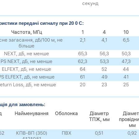
секунд
ристики передачі сигналу при 20 0 C:
Частота, МГц
1
4
10
не загасання, дБ/100 м, не
2,1
4,1
6,5
більше
NEXТ, дБ, не менше
65,3
56,3
50,3
PS NEXТ, дБ, не менше
62,3
53,3
47,3
ELFEXТ, дБ, не менше
64
52
44
PS ELFEXТ, дБ, не менше
61
49
41
eturn Loss, дБ, не менше
20
23
25
ція для замовлень:
д
Найменування
Оболонка
Діаметр
Діамет
ТПЖ, мм
провідни
мм
52
КПВ-ВП (350)
ПВХ
0,51
0,92