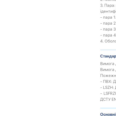
3. Пара
ідентиф
- пара 1
- пара 
- пара 
- пара 
4. Обол
Стандар
Вимога 
Вимога 
Пожежн
- ПВХ: Д
- LSZH:
- LSFRZ
ДСТУ EN
Основні