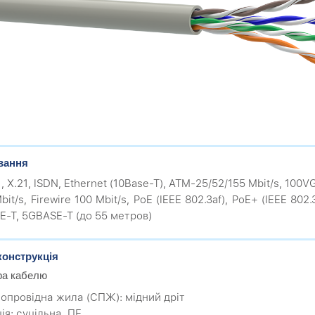
вання
1, X.21, ISDN, Ethernet (10Base-T), ATM-25/52/155 Mbit/s, 100
bit/s, Firewire 100 Mbit/s, PoE (IEEE 802.3af), PoE+ (IEEE 802
E-T, 5GBASE-T (до 55 метров)
конструкція
ра кабелю
мопровідна жила (CПЖ): мідний дріт
ція: суцільна, ПЕ