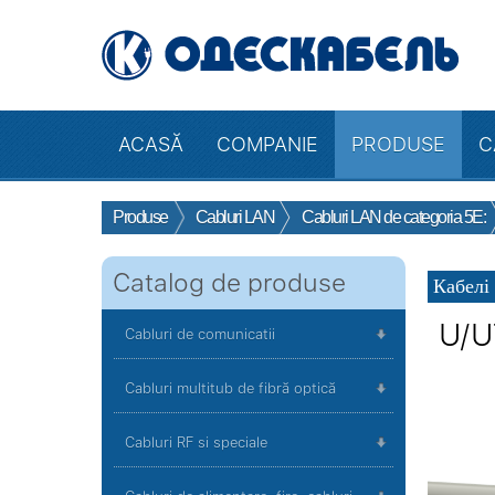
ACASĂ
COMPANIE
PRODUSE
C
Produse
Cabluri LAN
Cabluri LAN de categoria 5E:
Catalog de produse
Кабелі 
U/U
Cabluri de comunicatii
Cabluri multitub de fibră optică
Cabluri RF si speciale