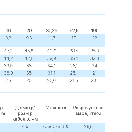
16
20
31,25
62,5
100
8,3
9,3
11,7
17
22
47,2
45,8
42,9
38,4
35,3
44,2
42,8
39,9
35,4
32,3
39,9
38
34,1
28,1
24
36,9
35
31,1
25,1
21
25
25
23,6
21,5
20,1
р
Діаметр/
Упаковка
Розрахункова
ка,
розмір
маса, кг/км
кабелю, мм
4,9
коробка 305
28,8