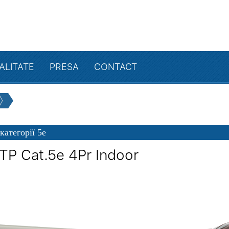
ALITATE
PRESA
CONTACT
категорії 5е
TP Cat.5e 4Pr Indoor