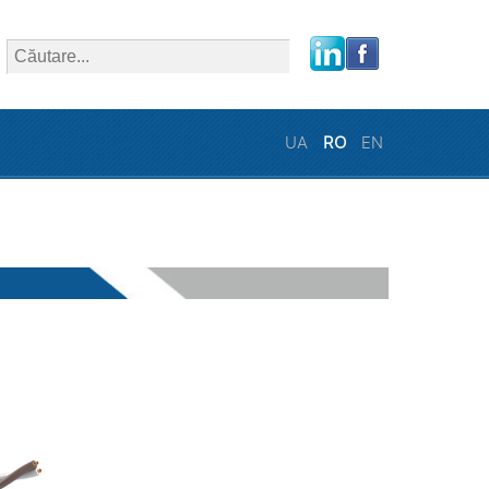
close
UA
RO
EN