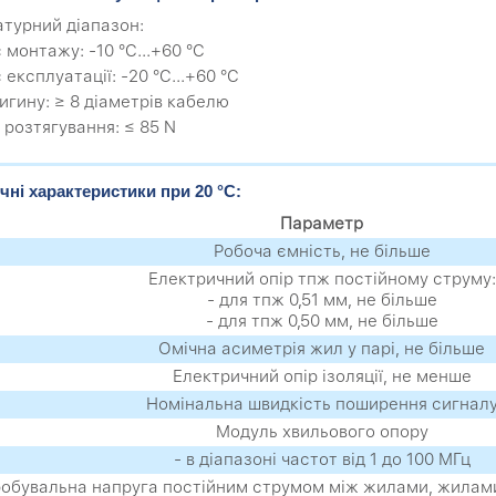
турний діапазон:
с монтажу: -10 °C...+60 °C
с експлуатації: -20 °C...+60 °C
вигину: ≥ 8 діаметрів кабелю
 розтягування: ≤ 85 N
чні характеристики при 20 °C:
Параметр
Робоча ємність, не більше
Електричний опір тпж постійному струму:
- для тпж 0,51 мм, не більше
- для тпж 0,50 мм, не більше
Омічна асиметрія жил у парі, не більше
Електричний опір ізоляції, не менше
Номінальна швидкість поширення сигнал
Модуль хвильового опору
- в діапазоні частот від 1 до 100 МГц
обувальна напруга постійним струмом між жилами, жилами