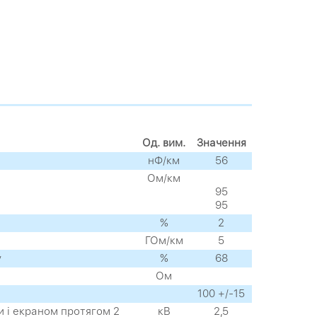
Од. вим.
Значення
нФ/км
56
Ом/км
95
95
%
2
ГОм/км
5
у
%
68
Ом
100 +/-15
 і екраном протягом 2
кВ
2,5