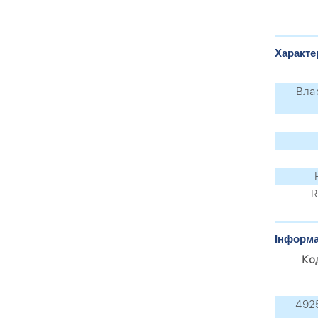
Характе
Влас
R
Інформа
Ко
492