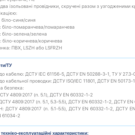
: два ізольовані провідники, скручені разом з узгодженими
ікацією:
: біло-синя/синя
2: біло-помаранчева/помаранчева
3: біло-зелена/зелена
4: біло-коричнева/коричнева
онка: ПВХ, LSZH або LSFRZH
ти/ТУ
до кабелю: ДСТУ IEC 61156-5, ДСТУ EN 50288-3-1, ТУ У 27.3
до кабельної проводки: ДСТУ ISO/IEC 11801, ДСТУ EN 50173-1
а безпека:
СТУ 4809:2017 (п. 5.1), ДСТУ EN 60332-1-2
 ДСТУ 4809:2017 (п. 5.1, 5.3-5.5), ДСТУ EN 60332-1-2, ДСТУ 
H: ДСТУ 4809:2017 (п. 5.1-5.5), ДСТУ EN 60332-1-2, ДСТУ 
 61034-2
 техніко-експлуатаційні характеристики: