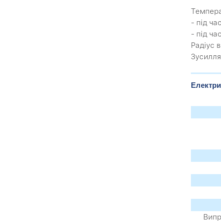
Темпера
- під ча
- під ча
Радіус 
Зусилля
Електри
Випр