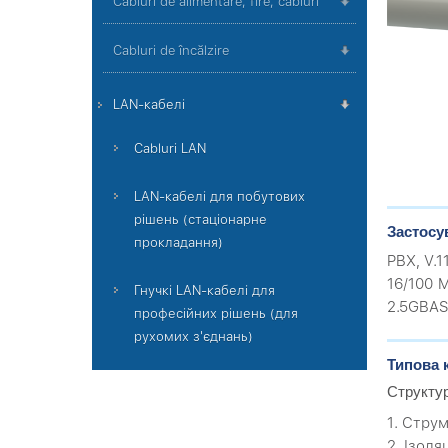
Cabluri de alimentare, fire, cabluri
Cabluri de încălzire
LAN-кабелі
Cabluri LAN
LAN-кабелі для побутових
рішень (стаціонарне
Застосу
прокладання)
PBX, V.1
16/100 M
Гнучкі LAN-кабелі для
2.5GBAS
професійних рішень (для
рухомих з'єднань)
Типова 
Структу
1. Стру
2. Ізоля