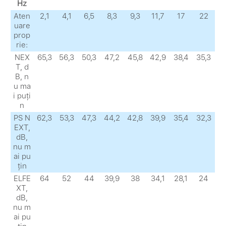
Hz
Aten
2,1
4,1
6,5
8,3
9,3
11,7
17
22
uare
prop
rie:
NEX
65,3
56,3
50,3
47,2
45,8
42,9
38,4
35,3
Т, d
B, n
u ma
i puți
n
PS N
62,3
53,3
47,3
44,2
42,8
39,9
35,4
32,3
EXТ,
dB,
nu m
ai pu
țin
ELFE
64
52
44
39,9
38
34,1
28,1
24
XТ,
dB,
nu m
ai pu