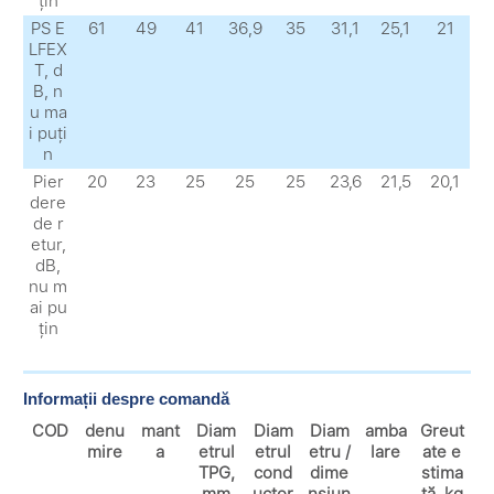
țin
PS E
61
49
41
36,9
35
31,1
25,1
21
LFEX
Т, d
B, n
u ma
i puți
n
Pier
20
23
25
25
25
23,6
21,5
20,1
dere
de r
etur,
dB,
nu m
ai pu
țin
Informații despre comandă
COD
denu
mant
Diam
Diam
Diam
amba
Greut
mire
a
etrul
etrul
etru /
lare
ate e
TPG,
cond
dime
stima
mm
uctor
nsiun
tă, kg