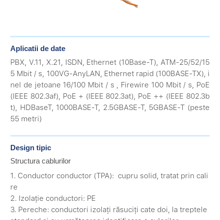
Aplicatii de date
PBX, V.11, X.21, ISDN, Ethernet (10Base-T), ATM-25/52/15
5 Mbit / s, 100VG-AnyLAN, Ethernet rapid (100BASE-TX), i
nel de jetoane 16/100 Mbit / s , Firewire 100 Mbit / s, PoE
(IEEE 802.3af), PoE + (IEEE 802.3at), PoE ++ (IEEE 802.3b
t), HDBaseT, 1000BASE-T, 2.5GBASE-T, 5GBASE-T (peste
55 metri)
Design tipic
Structura cablurilor
1. Conductor conductor (TPA): cupru solid, tratat prin cali
re
2. Izolație conductori: PE
3. Pereche: conductori izolați răsuciți cate doi, la treptele