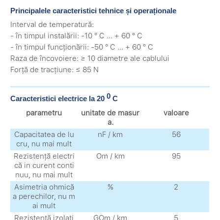
Principalele caracteristici tehnice și operaționale
Interval de temperatură:
- în timpul instalării: -10 ° C ... + 60 ° C
- în timpul funcționării: -50 ° C ... + 60 ° C
Raza de încovoiere: ≥ 10 diametre ale cablului
Forță de tracțiune: ≤ 85 N
0
Caracteristici electrice la 20
С
parametru
unitate de masur
valoare
a.
Capacitatea de lu
nF / km
56
cru, nu mai mult
Rezistență electri
Om / km
95
că in curent conti
nuu, nu mai mult
Asimetria ohmică
%
2
a perechilor, nu m
ai mult
Rezistență izolati
GOm / km
5