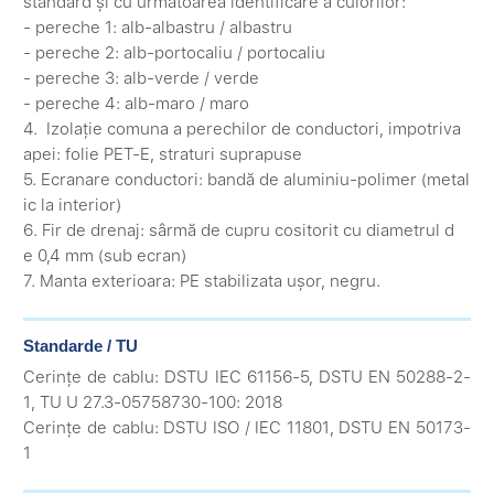
standard și cu următoarea identificare a culorilor:
- pereche 1: alb-albastru / albastru
- pereche 2: alb-portocaliu / portocaliu
- pereche 3: alb-verde / verde
- pereche 4: alb-maro / maro
4. Izolație comuna a perechilor de conductori, impotriva
apei: folie PET-E, straturi suprapuse
5. Ecranare conductori: bandă de aluminiu-polimer (metal
ic la interior)
6. Fir de drenaj: sârmă de cupru cositorit cu diametrul d
e 0,4 mm (sub ecran)
7. Manta exterioara: PE stabilizata ușor, negru.
Standarde / TU
Cerințe de cablu: DSTU IEC 61156-5, DSTU EN 50288-2-
1, TU U 27.3-05758730-100: 2018
Cerințe de cablu: DSTU ISO / IEC 11801, DSTU EN 50173-
1