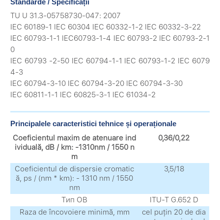
Standarde / Specificații
TU U 31.3-05758730-047: 2007
IEC 60189-1 IEC 60304 IEC 60332-1-2 IEC 60332-3-22
IEC 60793-1-1 IEC60793-1-4 IEC 60793-2 IEC 60793-2-1
0
IEC 60793 -2-50 IEC 60794-1-1 IEC 60793-1-2 IEC 6079
4-3
IEC 60794-3-10 IEC 60794-3-20 IEC 60794-3-30
IEC 60811-1-1 IEC 60825-3-1 IEC 61034-2
Principalele caracteristici tehnice și operaționale
Coeficientul maxim de atenuare ind
0,36/0,22
ividuală, dB / km: -1310nm / 1550 n
m
Coeficientul de dispersie cromatic
3,5/18
ă, ps / (nm * km): - 1310 nm / 1550
nm
Тип ОВ
ITU-T G.652 D
Raza de încovoiere minimă, mm
cel puțin 20 de dia