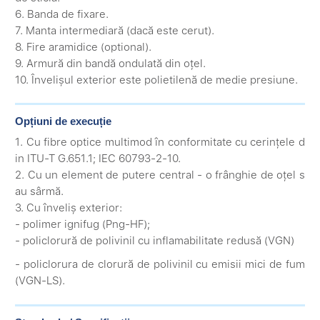
6. Banda de fixare.
7. Manta intermediară (dacă este cerut).
8. Fire aramidice (optional).
9. Armură din bandă ondulată din oțel.
10. Învelișul exterior este polietilenă de medie presiune.
Opțiuni de execuție
1. Cu fibre optice multimod în conformitate cu cerințele d
in ITU-T G.651.1; IEC 60793-2-10.
2. Cu un element de putere central - o frânghie de oțel s
au sârmă.
3. Cu înveliș exterior:
- polimer ignifug (Png-HF);
- policlorură de polivinil cu inflamabilitate redusă (VGN)
- policlorura de clorură de polivinil cu emisii mici de fum
(VGN-LS).