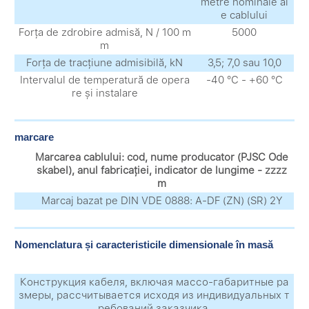
metre nominale al
e cablului
Forța de zdrobire admisă, N / 100 m
5000
m
Forța de tracțiune admisibilă, kN
3,5; 7,0 sau 10,0
Intervalul de temperatură de opera
-40 °С - +60 °С
re și instalare
marcare
Marcarea cablului: cod, nume producator (PJSC Ode
skabel), anul fabricației, indicator de lungime - zzzz
m
Marcaj bazat pe DIN VDE 0888: A-DF (ZN) (SR) 2Y
Nomenclatura și caracteristicile dimensionale în masă
Конструкция кабеля, включая массо-габаритные ра
змеры, рассчитывается исходя из индивидуальных т
ребований заказчика.