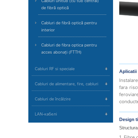
Cabluri unitub (cu tub central)
de fibră optică
Cabluri de fibră optică pentru
interior
Cabluri de fibra optica pentru
acces abonați (FTTH)
Cabluri RF si speciale
Aplicatii
Instalar
Cabluri de alimentare, fire, cabluri
fara ris
feroviar
Cabluri de încălzire
conducte 
LAN-кабелі
Design t
Structura
1. Fibre