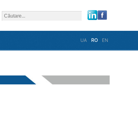
close
UA
RO
EN