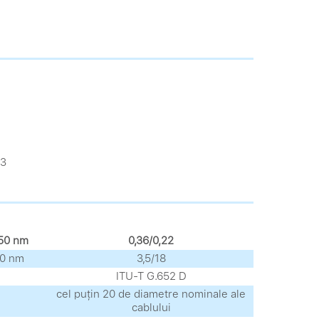
 3
550 nm
0,36/0,22
50 nm
3,5/18
ITU-T G.652 D
cel puțin 20 de diametre nominale ale
cablului