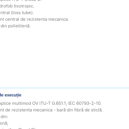
drofob tixotropic.
ntral (loss tube).
nt central de rezistenta mecanica.
din polietilenă.
de execuție
 optice multimod OV ITU-T G.651.1; IEC 60793-2-10.
nt de rezistenta mecanica - bară din fibră de sticlă.
 din:
lenă;