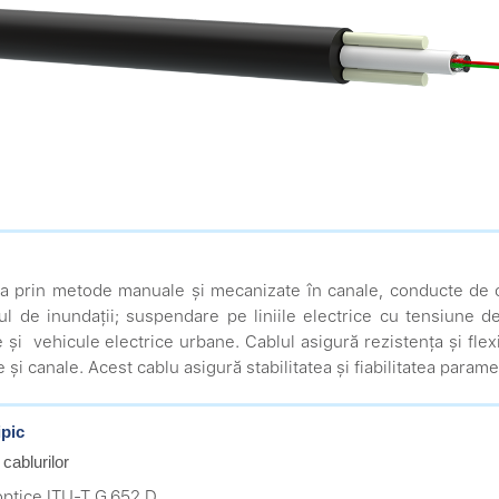
ea prin metode manuale și mecanizate în canale, conducte de ca
cul de inundații; suspendare pe liniile electrice cu tensiune d
e și vehicule electrice urbane. Cablul asigură rezistența și fle
și canale. Acest cablu asigură stabilitatea și fiabilitatea parame
ipic
 cablurilor
 optice ITU-T G.652 D.