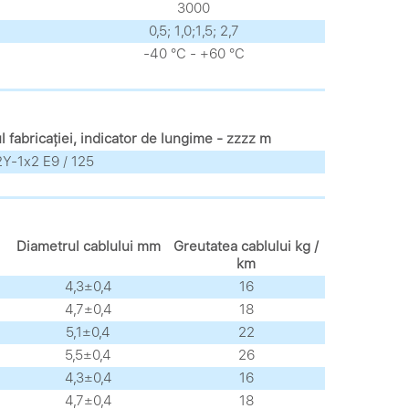
3000
0,5; 1,0;1,5; 2,7
-40 °С - +60 °С
fabricației, indicator de lungime - zzzz m
Y-1x2 E9 / 125
Diametrul cablului mm
Greutatea cablului kg /
km
4,3±0,4
16
4,7±0,4
18
5,1±0,4
22
5,5±0,4
26
4,3±0,4
16
4,7±0,4
18