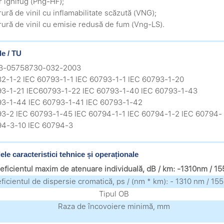
r ignifug (Png-HF);
rură de vinil cu inflamabilitate scăzută (VNG);
orură de vinil cu emisie redusă de fum (Vng-LS).
e / TU
.3-05758730-032-2003
32-1-2 IEC 60793-1-1 IEC 60793-1-1 IEC 60793-1-20
93-1-21 IEC60793-1-22 IEC 60793-1-40 IEC 60793-1-43
93-1-44 IEC 60793-1-41 IEC 60793-1-42
93-2 IEC 60793-1-45 IEC 60794-1-1 IEC 60794-1-2 IEC 60794-
94-3-10 IEC 60794-3
ele caracteristici tehnice și operaționale
ficientul maxim de atenuare individuală, dB / km: -1310nm / 1
ficientul de dispersie cromatică, ps / (nm * km): - 1310 nm / 15
Tipul OB
Raza de încovoiere minimă, mm