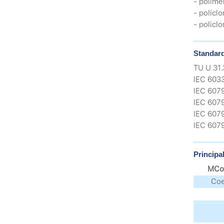
- polime
- policlo
- policl
Standard
TU U 31
IEC 603
IEC 607
IEC 607
IEC 607
IEC 607
Principal
МCoe
Coe