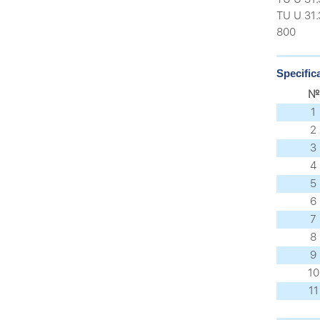
TU U 31
800
Specifica
№
1
2
3
4
5
6
7
8
9
10
11