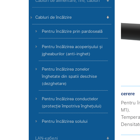
Cabluri de alimentare, fire, cabluri
Cabluri de încălzire
Pentru încălzire prin pardoseală
Pentru încălzirea acoperișului și
jgheaburilor (anti-inghet)
Pentru încălzirea zonelor
înghetate din spatii deschise
(dezghetare)
cerere
Pentru încălzirea conductelor
Pentru în
(protecție împotriva înghețului)
M1).
Temperat
Pentru încălzirea solului
Densitat
LAN-кабелі