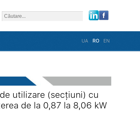
close
UA
RO
EN
e utilizare (secțiuni) cu
erea de la 0,87 la 8,06 kW