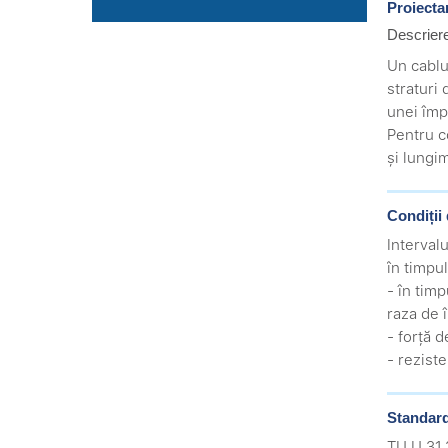
Proiectar
Descrier
Un cablu
straturi
unei împ
Pentru c
și lungi
Condiții 
Interval
în timpul
- în timp
raza de 
- forță 
- rezist
Standard
TU U 31