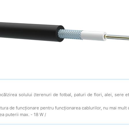
călzirea solului (terenuri de fotbal, paturi de flori, alei, sere 
ura de funcționare pentru funcționarea cablurilor, nu mai mult 
ea puterii max. - 18 W /