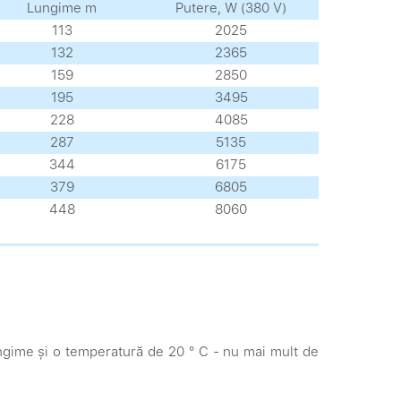
Lungime m
Putere, W (380 V)
113
2025
132
2365
159
2850
195
3495
228
4085
287
5135
344
6175
379
6805
448
8060
lungime și o temperatură de 20 ° C - nu mai mult de