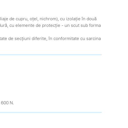
iaje de cupru, oțel, nichrom), cu izolație în două
dură, cu elemente de protecție - un scut sub forma
te de secțiuni diferite, în conformitate cu sarcina
t 600 N.