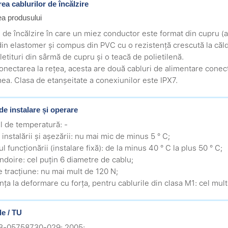
ea cablurilor de încălzire
ea produsului
 de încălzire în care un miez conductor este format din cupru (al
 din elastomer și compus din PVC cu o rezistență crescută la căl
letituri din sârmă de cupru și o teacă de polietilenă.
onectarea la rețea, acesta are două cabluri de alimentare conecta
mea. Clasa de etanșeitate a conexiunilor este IPX7.
de instalare și operare
ul de temperatură: -
 instalării și așezării: nu mai mic de minus 5 ° С;
ul funcționării (instalare fixă): de la minus 40 ° С la plus 50 ° С;
îndoire: cel puțin 6 diametre de cablu;
de tracțiune: nu mai mult de 120 N;
ența la deformare cu forța, pentru cablurile din clasa M1: cel mul
e / TU
.3-05758730-029: 2005;