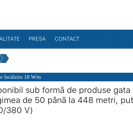
ALITATE
PRESA
CONTACT
e încălzire 18 W⁄m
ponibil sub formă de produse gata d
gimea de 50 până la 448 metri, put
0/380 V)