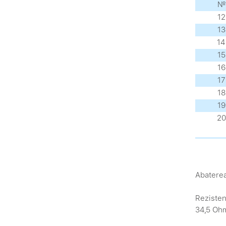
№
12
13
14
15
16
17
18
19
20
Abaterea
Rezisten
34,5 Ohm