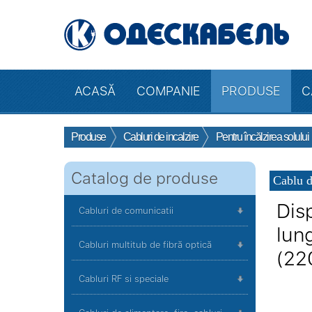
ACASĂ
COMPANIE
PRODUSE
C
Produse
Cabluri de incalzire
Pentru încălzirea solului
Catalog de produse
Cablu d
Dis
Cabluri de comunicatii
lun
Cabluri multitub de fibră optică
(22
Cabluri RF si speciale