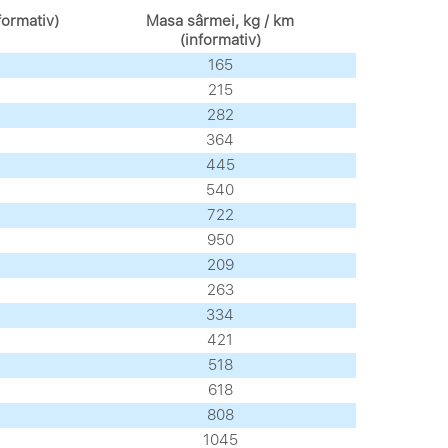
formativ)
Masa sârmei, kg / km
(informativ)
165
215
282
364
445
540
722
950
209
263
334
421
518
618
808
1045