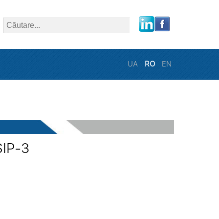
close
UA
RO
EN
SIP-3