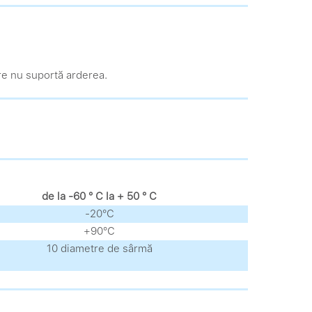
are nu suportă arderea.
de la -60 ° С la + 50 ° С
-20°С
+90°С
10 diametre de sârmă