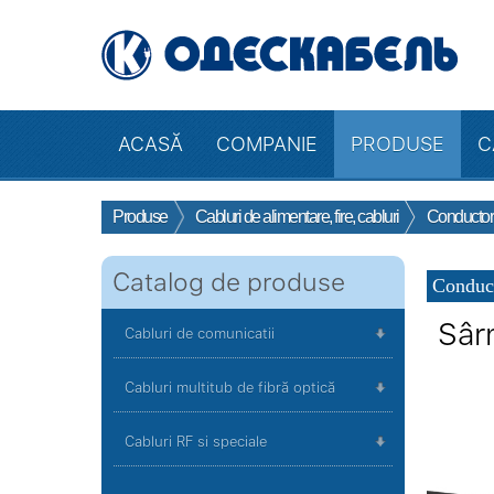
ACASĂ
COMPANIE
PRODUSE
C
Produse
Cabluri de alimentare, fire, cabluri
Conductori e
Catalog de produse
Conducto
Sâr
Cabluri de comunicatii
Cabluri multitub de fibră optică
Cabluri RF si speciale