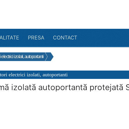
ALITATE
PRESA
CONTACT
lectrici izolati, autoportanti
ri electrici izolati, autoportanti
mă izolată autoportantă protejată 