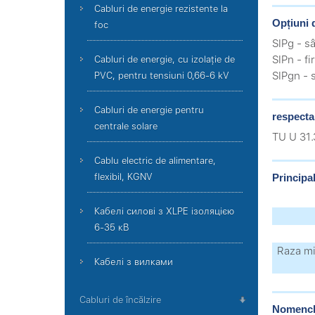
Cabluri de energie rezistente la
Opțiuni 
foc
SIPg - s
SIPn - f
Cabluri de energie, cu izolație de
SIPgn - 
PVC, pentru tensiuni 0,66-6 kV
Cabluri de energie pentru
respecta
centrale solare
TU U 31
Cablu electric de alimentare,
flexibil, KGNV
Principal
Кабелі силові з XLPE ізоляцією
6-35 кВ
Raza min
Кабелі з вилками
Cabluri de încălzire
Nomencla