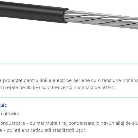
te proiectat pentru liniile electrice aeriene cu o tensiune nomina
ru rețele de 35 kV) cu o frecvență nominală de 50 Hz.
ipic
 cablurilor
conductoare - cu mai multe fire, condensate, dintr-un aliaj de al
ie - polietilenă reticulată stabilizată ușor.