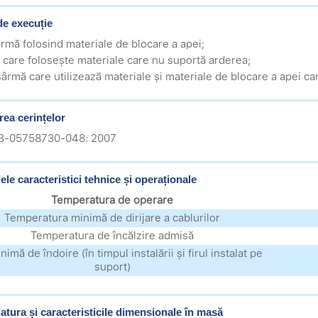
de execuție
ârmă folosind materiale de blocare a apei;
ir care folosește materiale care nu suportă arderea;
sârmă care utilizează materiale și materiale de blocare a apei c
rea cerințelor
.3-05758730-048: 2007
ele caracteristici tehnice și operaționale
Temperatura de operare
Temperatura minimă de dirijare a cablurilor
Temperatura de încălzire admisă
imă de îndoire (în timpul instalării și firul instalat pe
suport)
tura și caracteristicile dimensionale în masă