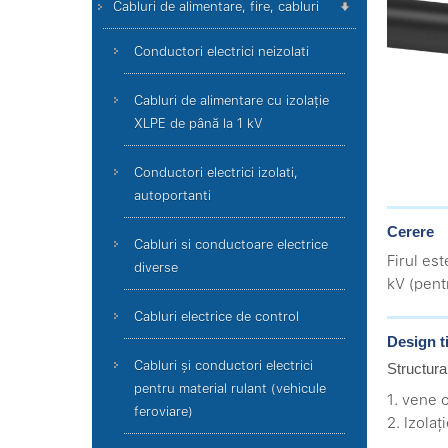
Cabluri de alimentare, fire, cabluri
Conductori electrici neizolati
Cabluri de alimentare cu izolație
XLPE de până la 1 kV
Conductori electrici izolati,
autoportanti
Cerere
Cabluri si conductoare electrice
Firul es
diverse
kV (pent
Cabluri electrice de control
Design t
Cabluri și conductori electrici
Structura
pentru material rulant (vehicule
1. vene 
feroviare)
2. Izolaț